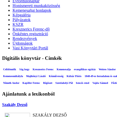
Évfordulónaptár
Honismereti munkaközösség
Kemenesaljai honlapok
Képgaléria
Pályázatok
KSZR
Kresznerics Ferenc-díj
Önkéntes regisztráció
Rendezvények
Újdonságok
Vasi Könyvtári Portál
Digitális könyvtár - Címkék
Celldömölk
Ság hegy
Kresznerics Ferenc
Kemenesalja
evangélikus egyház
Weöres Sándor
Kemenesmihályfa
Majthényi László
Kézművesség
Kühár Flóris
1848-49-es forradalom és sz
Németh Andor
Kapiller Ferenc
Régészet
Szerdahelyi Pál
bencés rend
Vajda Sámuel
Fűzf
Ajánlatunk a lexikonból
Szakály Dezső
SZAKÁLY DEZSŐ