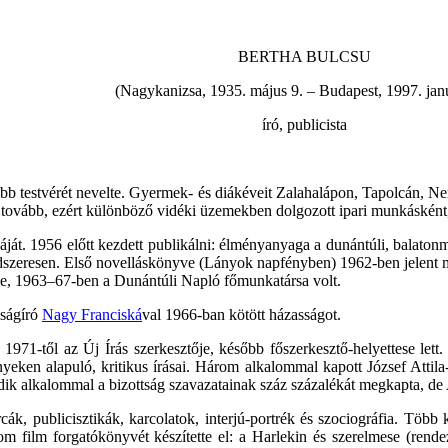
BERTHA BULCSU
(Nagykanizsa, 1935. május 9. – Budapest, 1997. janu
író, publicista
sebb testvérét nevelte. Gyermek- és diákéveit Zalahalápon, Tapolcán, N
 tovább, ezért különböző vidéki üzemekben dolgozott ipari munkásként,
t. 1956 előtt kezdett publikálni: élményanyaga a dunántúli, balatonme
rendszeresen. Első novelláskönyve (Lányok napfényben) 1962-ben jelent 
ője, 1963–67-ben a Dunántúli Napló főmunkatársa volt.
jságíró
Nagy Franciská
val 1966-ban kötött házasságot.
971-től az Új Írás szerkesztője, később főszerkesztő-helyettese lett
eken alapuló, kritikus írásai. Három alkalommal kapott József Attila-dí
ásodik alkalommal a bizottság szavazatainak száz százalékát megkapta, de
cák, publicisztikák, karcolatok, interjú-portrék és szociográfia. Töb
 film forgatókönyvét készítette el: a Harlekin és szerelmese (rend