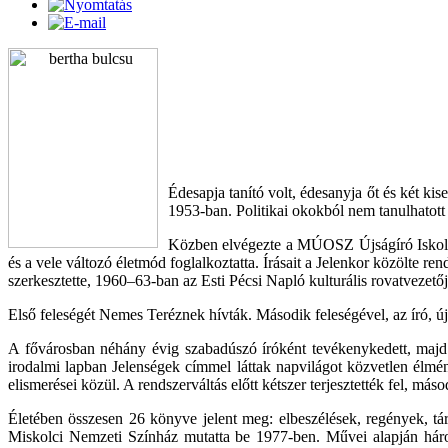
Édesapja tanító volt, édesanyja őt és két ki
1953-ban. Politikai okokból nem tanulhatott
Közben elvégezte a MÚOSZ Újságíró Iskolájá
és a vele változó életmód foglalkoztatta. Írásait a Jelenkor közölte 
szerkesztette, 1960–63-ban az Esti Pécsi Napló kulturális rovatvezet
Első feleségét Nemes Teréznek hívták. Második feleségével, az író, ú
A fővárosban néhány évig szabadúszó íróként tevékenykedett, majd 1
irodalmi lapban Jelenségek címmel láttak napvilágot közvetlen élmény
elismerései közül. A rendszerváltás előtt kétszer terjesztették fel, m
Életében összesen 26 könyve jelent meg: elbeszélések, regények, tár
Miskolci Nemzeti Színház mutatta be 1977-ben. Művei alapján három