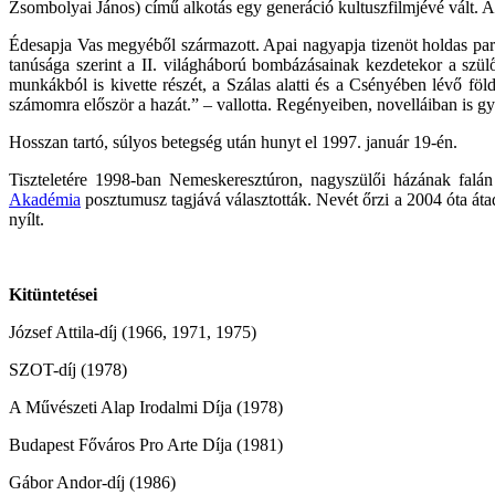
Zsombolyai János) című alkotás egy generáció kultuszfilmjévé vált. A 
Édesapja Vas megyéből származott. Apai nagyapja tizenöt holdas para
tanúsága szerint a II. világháború bombázásainak kezdetekor a szül
munkákból is kivette részét, a Szálas alatti és a Csényében lévő fö
számomra először a hazát.” – vallotta. Regényeiben, novelláiban is g
Hosszan tartó, súlyos betegség után hunyt el 1997. január 19-én.
Tiszteletére 1998-ban Nemeskeresztúron, nagyszülői házának falá
Akadémia
posztumusz tagjává választották. Nevét őrzi a 2004 óta át
nyílt.
Kitüntetései
József Attila-díj (1966, 1971, 1975)
SZOT-díj (1978)
A Művészeti Alap Irodalmi Díja (1978)
Budapest Főváros Pro Arte Díja (1981)
Gábor Andor-díj (1986)