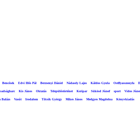
Bencések
Edvi Illés Pál
Berzsenyi Dániel
Nádasdy Lajos
Káldos Gyula
Ostffyasszonyfa
D
abadságharc
Kis János
Oktatás
Településtörténet
Keripar
Sükösd József
sport
Vidos Józse
a Balázs
Vasút
Irodalom
Tilcsik György
Mikes János
Medgyes Magdolna
Könyvkiadás