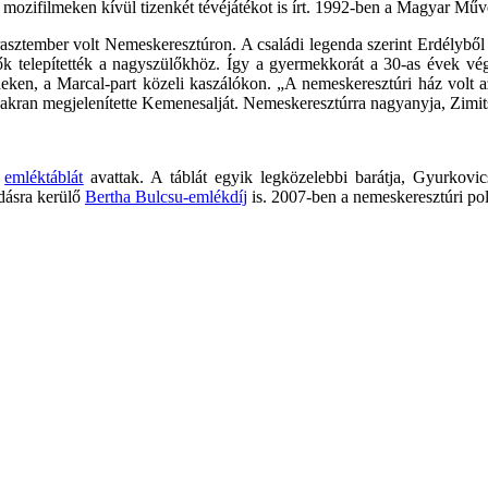
mozifilmeken kívül tizenkét tévéjátékot is írt. 1992-ben a Magyar Művé
sztember volt Nemeskeresztúron. A családi legenda szerint Erdélyből sz
ők telepítették a nagyszülőkhöz. Így a gyermekkorát a 30-as évek végé
ldeken, a Marcal-part közeli kaszálókon. „A nemeskeresztúri ház volt a
yakran megjelenítette Kemenesalját. Nemeskeresztúrra nagyanyja, Zimits 
n
emléktáblát
avattak. A táblát egyik legközelebbi barátja, Gyurkovi
adásra kerülő
Bertha Bulcsu-emlékdíj
is. 2007-ben a nemeskeresztúri pol