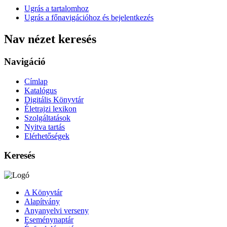
Ugrás a tartalomhoz
Ugrás a főnavigációhoz és bejelentkezés
Nav nézet keresés
Navigáció
Címlap
Katalógus
Digitális Könyvtár
Életrajzi lexikon
Szolgáltatások
Nyitva tartás
Elérhetőségek
Keresés
A Könyvtár
Alapítvány
Anyanyelvi verseny
Eseménynaptár