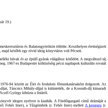
ár 19.)
emeskeresztúron és Balatongyörökön töltötte. Keszthelyen érettségizett
 majd később egy rövid ideig könyvtáros volt Pécsett.
lléki falvak és az épülő gyárak világához kötődött. A megváltozó táj
meg. 1967-es Budapestre költözéséig pécsi napilapok kulturális rovatát
. 1976-94 között az Élet és Irodalom főmunkatársaként dolgozott. Az
jat, Táncsics Mihály-díjjal is kitüntették, de a Kossuth-díj kimaradt
 Aczél György kihúzta a listáról.
b könyvét idegen nyelven is kiadták. A Fürdőigazgató című drámáját a
ező: Fehér Imre), a Tűzgömbök (r. Fehér Imre) mellett
A kenguru
(r.