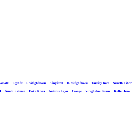
ömölk
Egyház
I. világháború
bányászat
II. világháború
Tarrósy Imre
Németh Tibor
f
Guoth Kálmán
Dóka Klára
Ambrus Lajos
Csönge
Virághalmi Ferenc
Koltai Jenő