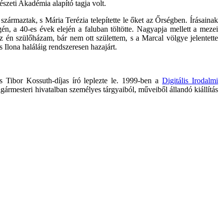
szeti Akadémia alapító tagja volt.
ármaztak, s Mária Terézia telepítette le őket az Őrségben. Írásainak
n, a 40-es évek elején a faluban töltötte. Nagyapja mellett a mezei
z én szülőházam, bár nem ott születtem, s a Marcal völgye jelentette
Ilona haláláig rendszeresen hazajárt.
cs Tibor Kossuth-díjas író leplezte le. 1999-ben a
Digitális Irodalmi
gármesteri hivatalban személyes tárgyaiból, műveiből állandó kiállítás