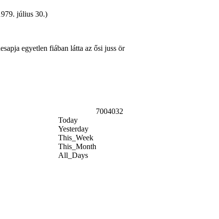
979. július 30.)
apja egyetlen fiában látta az ősi juss ör
7004032
Today
Yesterday
This_Week
This_Month
All_Days