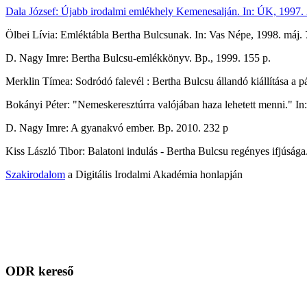
Dala József: Újabb irodalmi emlékhely Kemenesalján. In: ÚK, 1997. 2
Ölbei Lívia: Emléktábla Bertha Bulcsunak. In: Vas Népe, 1998. máj. 7.
D. Nagy Imre: Bertha Bulcsu-emlékkönyv. Bp., 1999. 155 p.
Merklin Tímea: Sodródó falevél : Bertha Bulcsu állandó kiállítása a pár
Bokányi Péter: "Nemeskeresztúrra valójában haza lehetett menni." In: 
D. Nagy Imre: A gyanakvó ember. Bp. 2010. 232 p
Kiss László Tibor: Balatoni indulás - Bertha Bulcsu regényes ifjúsá
Szakirodalom
a Digitális Irodalmi Akadémia honlapján
ODR kereső