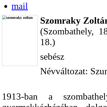
Szomraky Zoltá
(Szombathely, 1
18.)
sebész
Névváltozat: Szu
1913-ban a szombathel