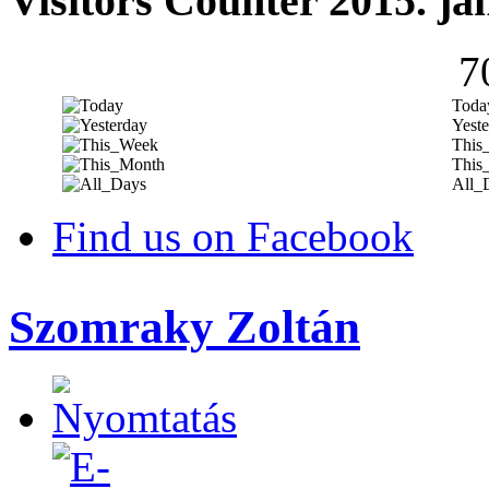
Visitors Counter 2015. ja
7
Toda
Yeste
This
This
All_
Find us on Facebook
Szomraky Zoltán