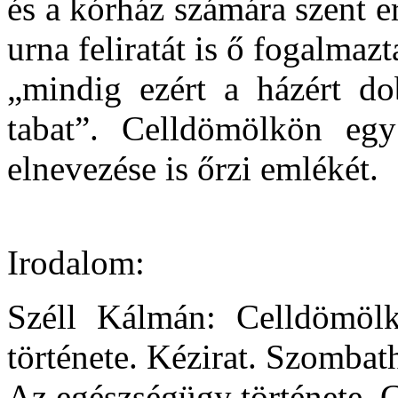
és a kórház számára szent e
urna feliratát is ő fogalma
„mindig ezért a házért d
tabat”. Celldömölkön eg
elnevezése is őrzi emlékét.
Irodalom:
Széll Kálmán: Celldömöl
története. Kézirat. Szombath
Az egészségügy története. 