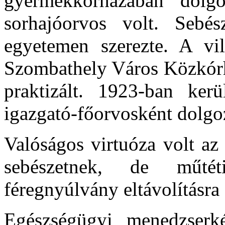
gyermekkórházában dolgo
sorhajóorvos volt. Sebés
egyetemen szerezte. A vi
Szombathely Város Közkórh
praktizált. 1923-ban kerü
igazgató-főorvosként dolgoz
Valóságos virtuóza volt az 
sebészetnek, de műtét
féregnyúlvány eltávolításra
Egészségügyi menedzserk