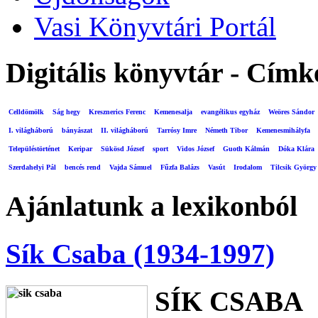
Vasi Könyvtári Portál
Digitális könyvtár - Címk
Celldömölk
Ság hegy
Kresznerics Ferenc
Kemenesalja
evangélikus egyház
Weöres Sándor
I. világháború
bányászat
II. világháború
Tarrósy Imre
Németh Tibor
Kemenesmihályfa
Településtörténet
Keripar
Sükösd József
sport
Vidos József
Guoth Kálmán
Dóka Klára
Szerdahelyi Pál
bencés rend
Vajda Sámuel
Fűzfa Balázs
Vasút
Irodalom
Tilcsik György
Ajánlatunk a lexikonból
Sík Csaba (1934-1997)
SÍK CSABA