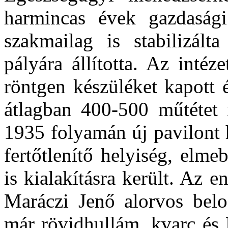
harmincas évek gazdasági
szakmailag is stabilizált
pályára állította. Az inté
röntgen készüléket kapott 
átlagban 400-500 műtétet 
1935 folyamán új pavilont 
fertőtlenítő helyiség, elme
is kialakításra került. Az 
Maráczi Jenő alorvos belos
már rövidhullám, kvarc és 