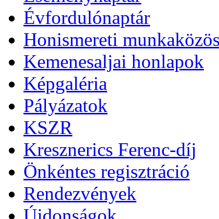
Évfordulónaptár
Honismereti munkaközös
Kemenesaljai honlapok
Képgaléria
Pályázatok
KSZR
Kresznerics Ferenc-díj
Önkéntes regisztráció
Rendezvények
Újdonságok