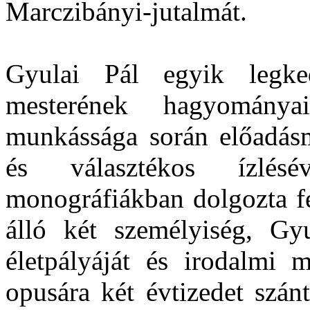
Marczibányi-jutalmát.
Gyulai Pál egyik legked
mesterének hagyományai
munkássága során előadás
és választékos ízlésév
monográfiákban dolgozta fe
álló két személyiség, G
életpályáját és irodalmi 
opusára két évtizedet szánt