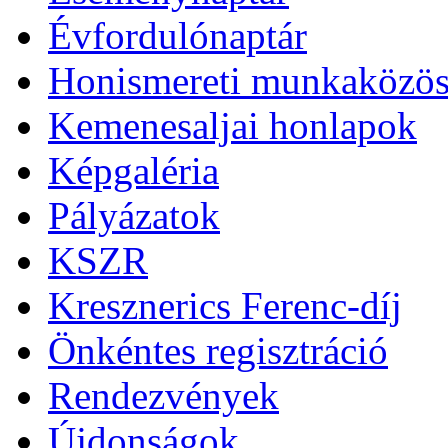
Évfordulónaptár
Honismereti munkaközös
Kemenesaljai honlapok
Képgaléria
Pályázatok
KSZR
Kresznerics Ferenc-díj
Önkéntes regisztráció
Rendezvények
Újdonságok