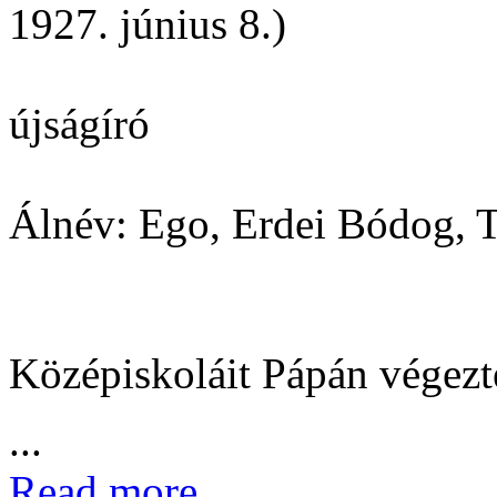
1927. június 8.)
újságíró
Álnév: Ego, Erdei Bódog, T
Középiskoláit Pápán végezt
...
Read more...