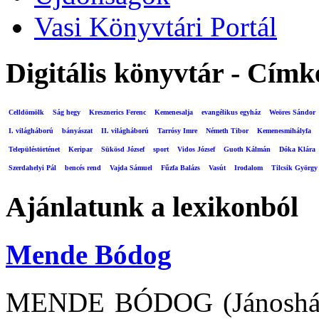
Vasi Könyvtári Portál
Digitális könyvtár - Címk
Celldömölk
Ság hegy
Kresznerics Ferenc
Kemenesalja
evangélikus egyház
Weöres Sándor
I. világháború
bányászat
II. világháború
Tarrósy Imre
Németh Tibor
Kemenesmihályfa
Településtörténet
Keripar
Sükösd József
sport
Vidos József
Guoth Kálmán
Dóka Klára
Szerdahelyi Pál
bencés rend
Vajda Sámuel
Fűzfa Balázs
Vasút
Irodalom
Tilcsik György
Ajánlatunk a lexikonból
Mende Bódog
MENDE BÓDOG (Jánosháza,