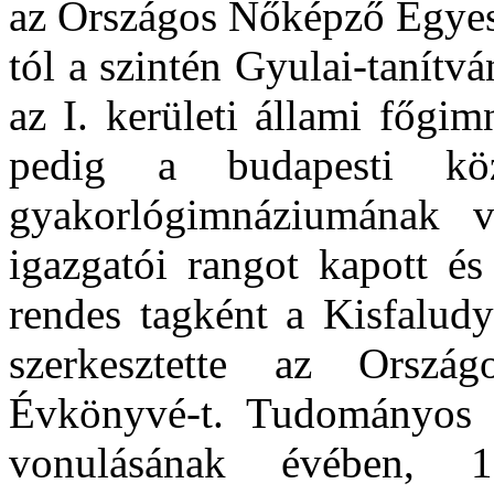
az Országos Nőképző Egyes
tól a szintén Gyulai-tanítv
az I. kerületi állami főgi
pedig a budapesti közé
gyakorlógimnáziumának v
igazgatói rangot kapott és
rendes tagként a Kisfalud
szerkesztette az Ország
Évkönyvé-t. Tudományos t
vonulásának évében, 