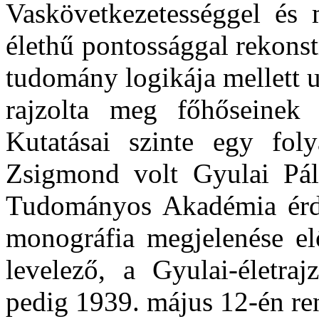
Vaskövetkezetességgel és 
élethű pontossággal rekonst
tudomány logikája mellett u
rajzolta meg főhőseinek e
Kutatásai szinte egy fol
Zsigmond volt Gyulai Pál
Tudományos Akadémia érd
monográfia megjelenése elő
levelező, a Gyulai-életraj
pedig 1939. május 12-én re