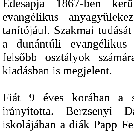
Édesapja 1867-ben ker
evangélikus anyagyüleke
tanítójául. Szakmai tudását
a dunántúli evangélikus e
felsőbb osztályok számár
kiadásban is megjelent.
Fiát 9 éves korában a s
irányította. Berzsenyi
iskolájában a diák Papp Fe