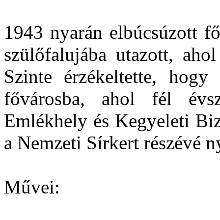
1943 nyarán elbúcsúzott fő
szülőfalujába utazott, aho
Szinte érzékeltette, hogy
fővárosba, ahol fél évs
Emlékhely és Kegyeleti Biz
a Nemzeti Sírkert részévé ny
Művei: