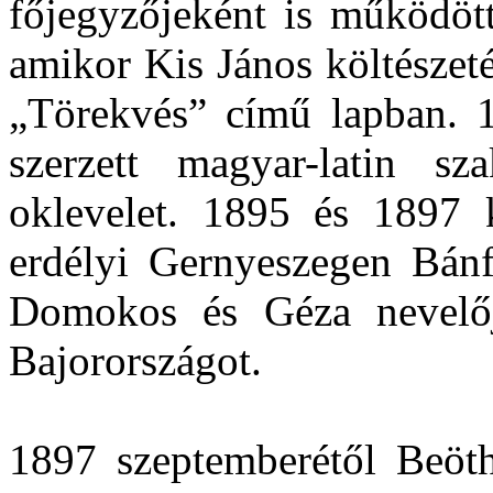
főjegyzőjeként is működött
amikor Kis János költészetér
„Törekvés” című lapban. 
szerzett magyar-latin sz
oklevelet. 1895 és 1897 k
erdélyi Gernyeszegen Bánf
Domokos és Géza nevelője
Bajorországot.
1897 szeptemberétől Beöth