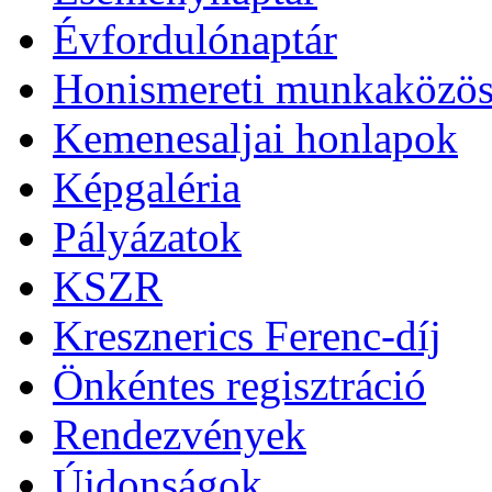
Évfordulónaptár
Honismereti munkaközös
Kemenesaljai honlapok
Képgaléria
Pályázatok
KSZR
Kresznerics Ferenc-díj
Önkéntes regisztráció
Rendezvények
Újdonságok