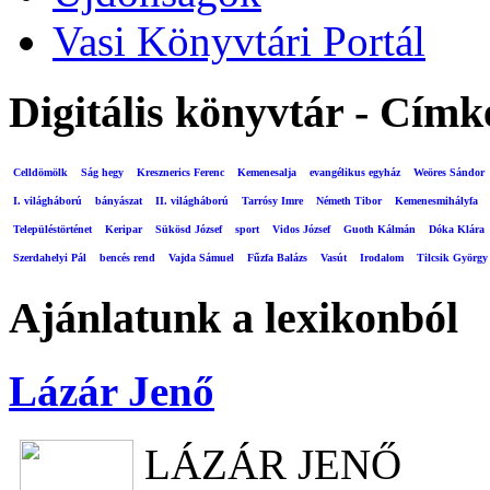
Vasi Könyvtári Portál
Digitális könyvtár - Címk
Celldömölk
Ság hegy
Kresznerics Ferenc
Kemenesalja
evangélikus egyház
Weöres Sándor
I. világháború
bányászat
II. világháború
Tarrósy Imre
Németh Tibor
Kemenesmihályfa
Településtörténet
Keripar
Sükösd József
sport
Vidos József
Guoth Kálmán
Dóka Klára
Szerdahelyi Pál
bencés rend
Vajda Sámuel
Fűzfa Balázs
Vasút
Irodalom
Tilcsik György
Ajánlatunk a lexikonból
Lázár Jenő
LÁZÁR JENŐ