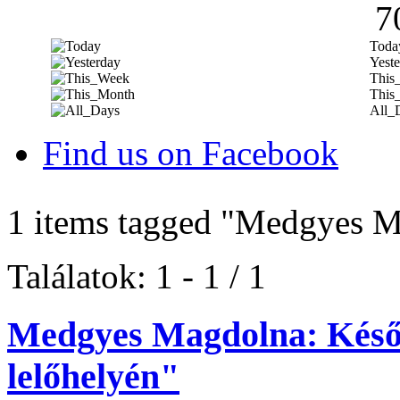
7
Toda
Yeste
This
This
All_
Find us on Facebook
1 items tagged
"Medgyes M
Találatok: 1 - 1 / 1
Medgyes Magdolna: Késő r
lelőhelyén"