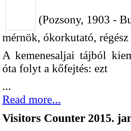
(Pozsony, 1903 - B
mérnök, ókorkutató, régész
A kemenesaljai tájból ki
óta folyt a kőfejtés: ezt
...
Read more...
Visitors Counter 2015. ja