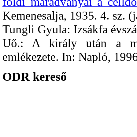
földi maradványai a celld
Kemenesalja, 1935. 4. sz. (j
Tungli Gyula: Izsákfa évszá
Uő.: A király után a m
emlékezete. In: Napló, 1996
ODR kereső