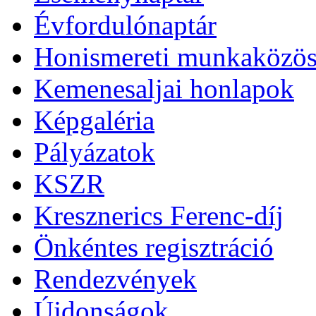
Évfordulónaptár
Honismereti munkaközös
Kemenesaljai honlapok
Képgaléria
Pályázatok
KSZR
Kresznerics Ferenc-díj
Önkéntes regisztráció
Rendezvények
Újdonságok