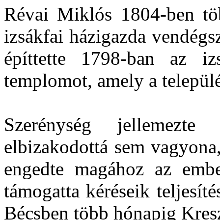
Révai Miklós 1804-ben tö
izsákfai házigazda vendégs
építtette 1798-ban az iz
templomot, amely a települ
Szerénység jellemezte
elbizakodottá sem vagyona,
engedte magához az ember
támogatta kéréseik teljesít
Bécsben több hónapig Kresz