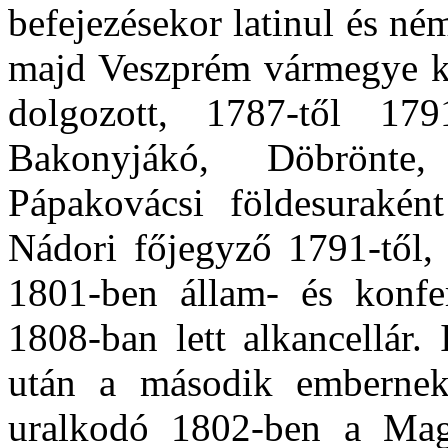
befejezésekor latinul és ném
majd Veszprém vármegye kö
dolgozott, 1787-től 179
Bakonyjákó, Döbrönte
Pápakovácsi földesuraként 
Nádori főjegyző 1791-től, 
1801-ben állam- és konfer
1808-ban lett alkancellár.
után a második embernek 
uralkodó 1802-ben a Mag