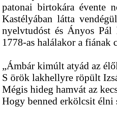
patonai birtokára évente n
Kastélyában látta vendégü
nyelvtudóst és Ányos Pál 
1778-as halálakor a fiának 
„Ámbár kimúlt atyád az él
S örök lakhellyre röpült Izs
Mégis hideg hamvát az kecs
Hogy benned erkölcsit élni 