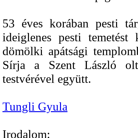
53 éves korában pesti tá
ideiglenes pesti temetést
dömölki apátsági templom
Sírja a Szent László oltá
testvérével együtt.
Tungli Gyula
Irodalom: