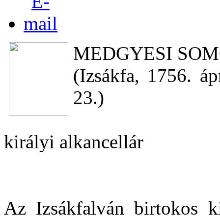
MEDGYESI SOM
(Izsákfa, 1756. áp
23.)
királyi alkancellár
Az Izsákfalván birtokos k