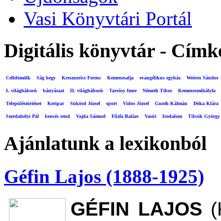
Vasi Könyvtári Portál
Digitális könyvtár - Címk
Celldömölk
Ság hegy
Kresznerics Ferenc
Kemenesalja
evangélikus egyház
Weöres Sándor
I. világháború
bányászat
II. világháború
Tarrósy Imre
Németh Tibor
Kemenesmihályfa
Településtörténet
Keripar
Sükösd József
sport
Vidos József
Guoth Kálmán
Dóka Klára
Szerdahelyi Pál
bencés rend
Vajda Sámuel
Fűzfa Balázs
Vasút
Irodalom
Tilcsik György
Ajánlatunk a lexikonból
Géfin Lajos (1888-1925)
GÉFIN LAJOS
(K