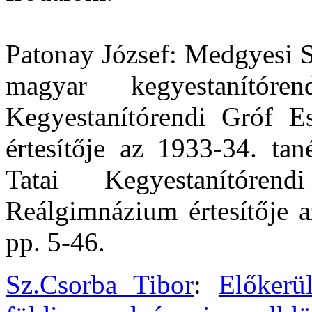
Patonay József: Medgyesi S
magyar kegyestanítór
Kegyestanítórendi Gróf E
értesítője az 1933-34. tan
Tatai Kegyestanítóre
Reálgimnázium értesítője a
pp. 5-46.
Sz.Csorba Tibor
:
Előkerü