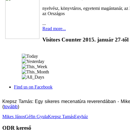
nyelvész, könyvtáros, egyetemi magántanár, az
az Országos
...
Read more...
Visitors Counter 2015. január 27-től
Find us on Facebook
Krepsz Tamás: Egy sikeres mecenatúra reverendában - Mi
(
tovább
)
Mikes János
Géfin Gyula
Krepsz Tamás
Egyház
ODR kereső