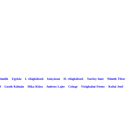
ömölk
Egyház
I. világháború
bányászat
II. világháború
Tarrósy Imre
Németh Tibor
f
Guoth Kálmán
Dóka Klára
Ambrus Lajos
Csönge
Virághalmi Ferenc
Koltai Jenő