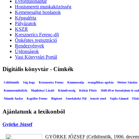
Évfordulónaptár
Honismereti munkaközösség
Kemenesaljai honlapok
Képgaléria
Pályázatok
KSZR
Kresznerics Ferenc-díj
Önkéntes regisztráció
Rendezvények
Újdonságok
Vasi Könyvtári Portál
Digitális könyvtár - Címkék
Celldömölk
Ság hegy
Kresznerics Ferenc
Kemenesalja
evangélikus egyház
Weöres Sándor
Kemenesmihályfa
Majthényi László
Kézművesség
Kühár Flóris
1848-49-es forradalom és sz
Németh Andor
Kapiller Ferenc
Régészet
Szerdahelyi Pál
bencés rend
Vajda Sámuel
Fűzf
Ajánlatunk a lexikonból
Györke József
GYÖRKE JÓZSEF (Celldömölk, 1906. december 