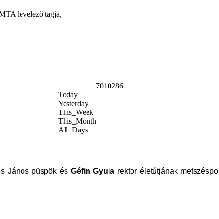
 MTA levelező tagja,
7010286
Today
Yesterday
This_Week
This_Month
All_Days
kes János püspök és
Géfin Gyula
rektor életútjának metszéspo