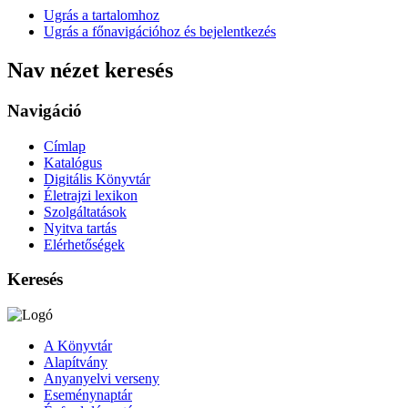
Ugrás a tartalomhoz
Ugrás a főnavigációhoz és bejelentkezés
Nav nézet keresés
Navigáció
Címlap
Katalógus
Digitális Könyvtár
Életrajzi lexikon
Szolgáltatások
Nyitva tartás
Elérhetőségek
Keresés
A Könyvtár
Alapítvány
Anyanyelvi verseny
Eseménynaptár