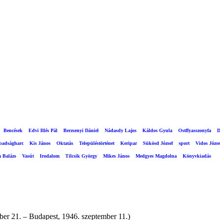
Bencések
Edvi Illés Pál
Berzsenyi Dániel
Nádasdy Lajos
Káldos Gyula
Ostffyasszonyfa
D
abadságharc
Kis János
Oktatás
Településtörténet
Keripar
Sükösd József
sport
Vidos Józse
a Balázs
Vasút
Irodalom
Tilcsik György
Mikes János
Medgyes Magdolna
Könyvkiadás
21. – Budapest, 1946. szeptember 11.)