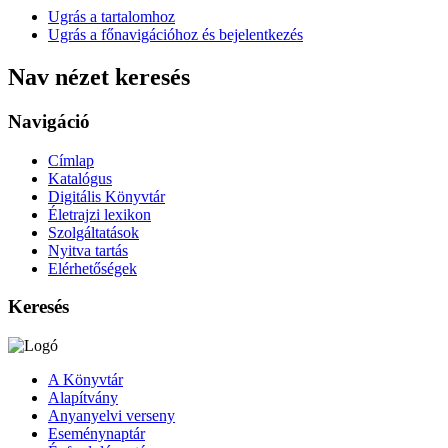
Ugrás a tartalomhoz
Ugrás a főnavigációhoz és bejelentkezés
Nav nézet keresés
Navigáció
Címlap
Katalógus
Digitális Könyvtár
Életrajzi lexikon
Szolgáltatások
Nyitva tartás
Elérhetőségek
Keresés
A Könyvtár
Alapítvány
Anyanyelvi verseny
Eseménynaptár