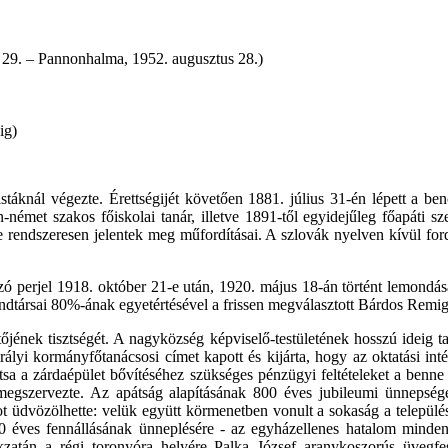
 29. – Pannonhalma, 1952. augusztus 28.)
ig)
ristáknál végezte. Érettségijét követően 1881. július 31-én lépett a b
n-német szakos főiskolai tanár, illetve 1891-től egyidejűleg főapáti 
dve rendszeresen jelentek meg műfordításai. A szlovák nyelven kívül for
zó perjel 1918. október 21-e után, 1920. május 18-án történt lemondás
ársai 80%-ának egyetértésével a frissen megválasztott Bárdos Remig fő
őjének tisztségét. A nagyközség képviselő-testületének hosszú ideig ta
irályi kormányfőtanácsosi címet kapott és kijárta, hogy az oktatási i
osítsa a zárdaépület bővítéséhez szükséges pénzügyi feltételeket a be
s megszervezte. Az apátság alapításának 800 éves jubileumi ünnepsé
 üdvözölhette: velük együtt körmenetben vonult a sokaság a települ
0 éves fennállásának ünneplésére - az egyházellenes hatalom minden k
okzatán a régi toronyóra helyére Palka József aranykoszorús üvegfe