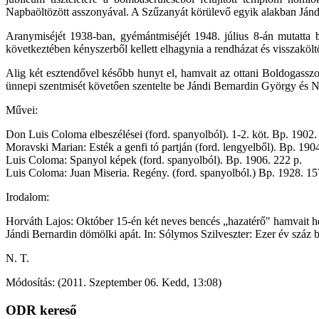
Napbaöltözött asszonyával. A Szűzanyát körülevő egyik alakban Jándi
Aranymiséjét 1938-ban, gyémántmiséjét 1948. július 8-án mutatta 
következtében kényszerből kellett elhagynia a rendházat és visszaköl
Alig két esztendővel később hunyt el, hamvait az ottani Boldogass
ünnepi szentmisét követően szentelte be Jándi Bernardin György és N
Művei:
Don Luis Coloma elbeszélései (ford. spanyolból). 1-2. köt. Bp. 1902.
Moravski Marian: Esték a genfi tó partján (ford. lengyelből). Bp. 190
Luis Coloma: Spanyol képek (ford. spanyolból). Bp. 1906. 222 p.
Luis Coloma: Juan Miseria. Regény. (ford. spanyolból.) Bp. 1928. 15
Irodalom:
Horváth Lajos: Október 15-én két neves bencés „hazatérő" hamvait h
Jándi Bernardin dömölki apát. In: Sólymos Szilveszter: Ezer év száz
N. T.
Módosítás: (2011. Szeptember 06. Kedd, 13:08)
ODR kereső