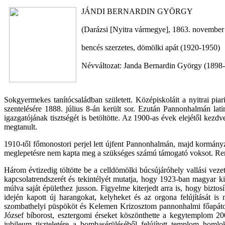
JÁNDI BERNARDIN GYÖRGY
(Darázsi [Nyitra vármegye], 1863. november
bencés szerzetes, dömölki apát (1920-1950)
Névváltozat: Janda Bernardin György (1898-
Sokgyermekes tanítócsaládban született. Középiskoláit a nyitrai pia
szentelésére 1888. július 8-án került sor. Ezután Pannonhalmán lati
igazgatójának tisztségét is betöltötte. Az 1900-as évek elejétől kez
megtanult.
1910-től főmonostori perjel lett újfent Pannonhalmán, majd kormány
meglepetésre nem kapta meg a szükséges számú támogató voksot. Rendt
Három évtizedig töltötte be a celldömölki búcsújáróhely vallási vezet
kapcsolatrendszerét és tekintélyét mutatja, hogy 1923-ban magyar k
múlva saját épülethez jusson. Figyelme kiterjedt arra is, hogy bizt
idején kapott új harangokat, kelyheket és az orgona felújítását i
szombathelyi püspököt és Kelemen Krizosztom pannonhalmi főapátot
József bíborost, esztergomi érseket köszönthette a kegytemplom 20
jubileum tiszteletére a bombasérüléséből felújított templom homl