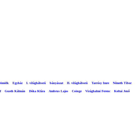
ömölk
Egyház
I. világháború
bányászat
II. világháború
Tarrósy Imre
Németh Tibor
f
Guoth Kálmán
Dóka Klára
Ambrus Lajos
Csönge
Virághalmi Ferenc
Koltai Jenő