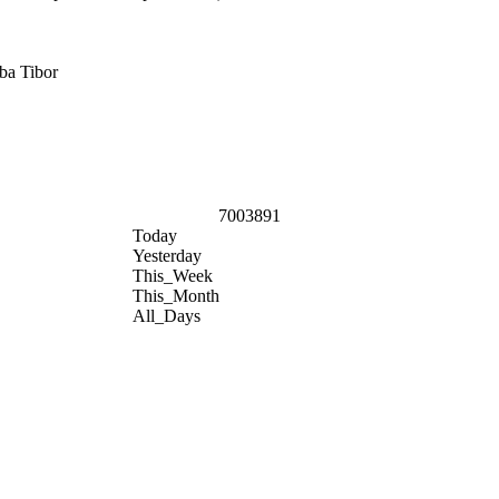
ba Tibor
7003891
Today
Yesterday
This_Week
This_Month
All_Days