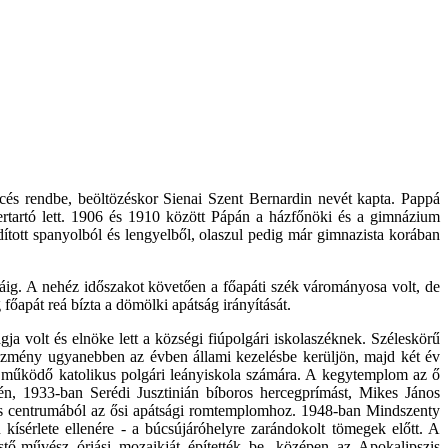
encés rendbe, beöltözéskor Sienai Szent Bernardin nevét kapta. Pappá
szertartó lett. 1906 és 1910 között Pápán a házfőnöki és a gimnázium
dított spanyolból és lengyelből, olaszul pedig már gimnazista korában
áig. A nehéz időszakot követően a főapáti szék várományosa volt, de
apát reá bízta a dömölki apátság irányítását.
gja volt és elnöke lett a községi fiúpolgári iskolaszéknek. Széleskörű
ntézmény ugyanebben az évben állami kezelésbe kerüljön, majd két év
nne működő katolikus polgári leányiskola számára. A kegytemplom az ő
gén, 1933-ban Serédi Jusztinián bíboros hercegprímást, Mikes János
és centrumából az ősi apátsági romtemplomhoz. 1948-ban Mindszenty
ísérlete ellenére - a búcsújáróhelyre zarándokolt tömegek előtt. A
stő-művész óriási mozaikját építették be, középen az Apokalipszis