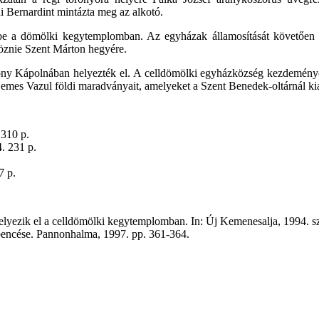
 Bernardint mintázta meg az alkotó.
be a dömölki kegytemplomban. Az egyházak államosítását követően 1
töznie Szent Márton hegyére.
zony Kápolnában helyezték el. A celldömölki egyházközség kezdemény
emes Vazul földi maradványait, amelyeket a Szent Benedek-oltárnál kia
 310 p.
4. 231 p.
7 p.
elyezik el a celldömölki kegytemplomban. In: Új Kemenesalja, 1994. sz
 bencése. Pannonhalma, 1997. pp. 361-364.