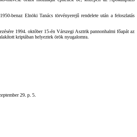
950-benaz Elnöki Tanács törvényerejű rendelete után a feloszlatás
ezésére 1994. október 15-én Várszegi Asztrik pannonhalmi főapát az
lakított kriptában helyeztek örök nyugalomra.
eptember 29. p. 5.