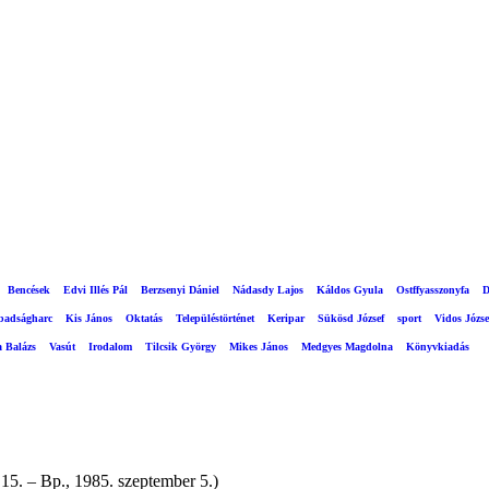
Bencések
Edvi Illés Pál
Berzsenyi Dániel
Nádasdy Lajos
Káldos Gyula
Ostffyasszonyfa
D
abadságharc
Kis János
Oktatás
Településtörténet
Keripar
Sükösd József
sport
Vidos Józse
a Balázs
Vasút
Irodalom
Tilcsik György
Mikes János
Medgyes Magdolna
Könyvkiadás
. – Bp., 1985. szeptember 5.)