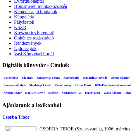
Évfordulónaptár
Honismereti munkaközösség
Kemenesaljai honlapok
Képgaléria
Pályázatok
KSZR
Kresznerics Ferenc-díj
Önkéntes regisztráció
Rendezvények
Újdonságok
Vasi Könyvtári Portál
Digitális könyvtár - Címkék
Celldömölk
Ság hegy
Kresznerics Ferenc
Kemenesalja
evangélikus egyház
Weöres Sándor
Kemenesmihályfa
Majthényi László
Kézművesség
Kühár Flóris
1848-49-es forradalom és sz
Németh Andor
Kapiller Ferenc
Régészet
Szerdahelyi Pál
bencés rend
Vajda Sámuel
Fűzf
Ajánlatunk a lexikonból
Csorba Tibor
CSORBA TIBOR (Szepesváralja, 1906. március 15