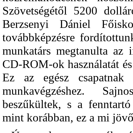
Szövetségétől 5200 dollár
Berzsenyi Dániel Főiskol
továbbképzésre fordítottun
munkatárs megtanulta az in
CD-ROM-ok használatát és a
Ez az egész csapatnak 
munkavégzéshez. Sajn
beszűkültek, s a fenntart
mint korábban, ez a mi jövő