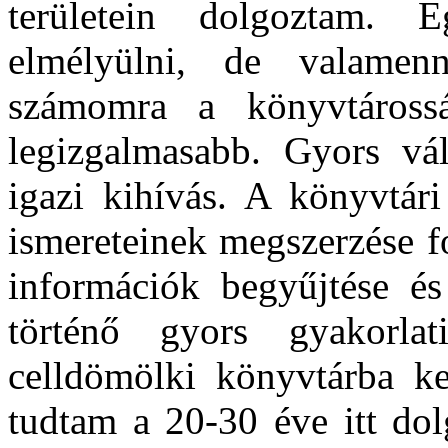
területein dolgoztam.
elmélyülni, de valamen
számomra a könyvtáross
legizgalmasabb. Gyors vá
igazi kihívás. A könyvtá
ismereteinek megszerzése f
információk begyűjtése é
történő gyors gyakorla
celldömölki könyvtárba ker
tudtam a 20-30 éve itt do