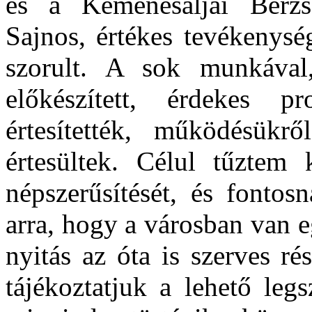
és a Kemenesaljai Berzse
Sajnos, értékes tevékenysé
szorult. A sok munkával,
előkészített, érdekes p
értesítették, működésükr
értesültek. Célul tűztem
népszerűsítését, és fontos
arra, hogy a városban van 
nyitás az óta is szerves r
tájékoztatjuk a lehető leg