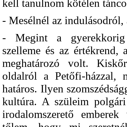
kell tanulnom kötélen tánc
- Mesélnél az indulásodról,
- Megint a gyerekkorig
szelleme és az értékrend,
meghatározó volt. Kiskő
oldalról a Petőfi-házzal, 
határos. Ilyen szomszédság
kultúra. A szüleim polgár
irodalomszerető emberek 
tőlem, hogy mi szeretné