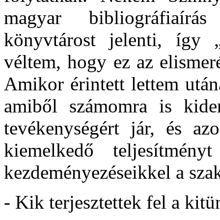
magyar bibliográfiaír
könyvtárost jelenti, így
véltem, hogy ez az elismer
Amikor érintett lettem utá
amiből számomra is kider
tevékenységért jár, és az
kiemelkedő teljesítményt
kezdeményezéseikkel a szakm
- Kik terjesztettek fel a kitü