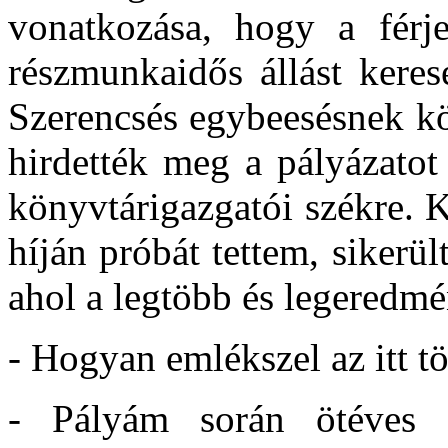
vonatkozása, hogy a férj
részmunkaidős állást keres
Szerencsés egybeesésnek k
hirdették meg a pályázatot
könyvtárigazgatói székre. K
híján próbát tettem, sikerül
ahol a legtöbb és legeredmé
- Hogyan emlékszel az itt tö
- Pályám során ötéves v