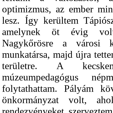
optimizmus, az ember mind
lesz. Így kerültem Tápió
amelynek öt évig volt
Nagykőrösre a városi k
munkatársa, majd újra tett
területre. A kecskem
múzeumpedagógus népmű
folytathattam. Pályám kö
önkormányzat volt, ahol
rendezvényeket szerveztem