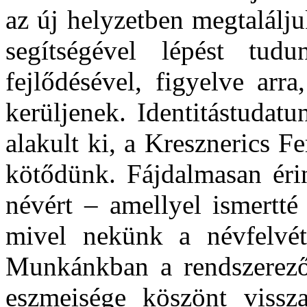
az új helyzetben megtalálj
segítségével lépést tu
fejlődésével, figyelve arr
kerüljenek. Identitástuda
alakult ki, a Kresznerics 
kötődünk. Fájdalmasan érin
névért – amellyel ismertté
mivel nekünk a névfelvéte
Munkánkban a rendszerező 
eszmeisége köszönt vissz