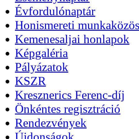
Évfordulónaptár
Honismereti munkaközös
Kemenesaljai honlapok
Képgaléria
Pályázatok
KSZR
Kresznerics Ferenc-díj
Önkéntes regisztráció
Rendezvények
Újdonságok