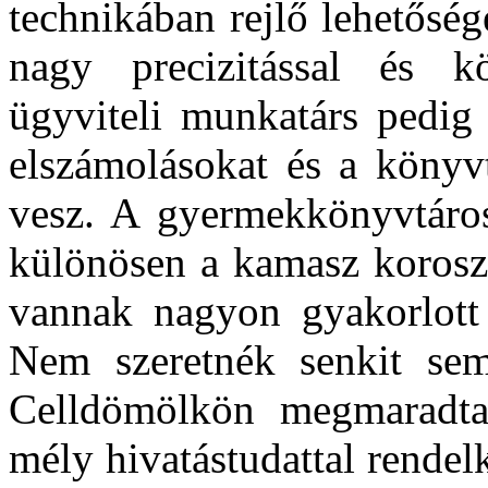
technikában rejlő lehetősé
nagy precizitással és kö
ügyviteli munkatárs pedig 
elszámolásokat és a könyvt
vesz. A gyermekkönyvtáros 
különösen a kamasz koroszt
vannak nagyon gyakorlott 
Nem szeretnék senkit sem
Celldömölkön megmaradta
mély hivatástudattal rendel