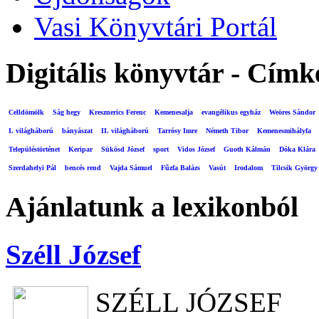
Vasi Könyvtári Portál
Digitális könyvtár - Címk
Celldömölk
Ság hegy
Kresznerics Ferenc
Kemenesalja
evangélikus egyház
Weöres Sándor
I. világháború
bányászat
II. világháború
Tarrósy Imre
Németh Tibor
Kemenesmihályfa
Településtörténet
Keripar
Sükösd József
sport
Vidos József
Guoth Kálmán
Dóka Klára
Szerdahelyi Pál
bencés rend
Vajda Sámuel
Fűzfa Balázs
Vasút
Irodalom
Tilcsik György
Ajánlatunk a lexikonból
Széll József
SZÉLL JÓZSEF