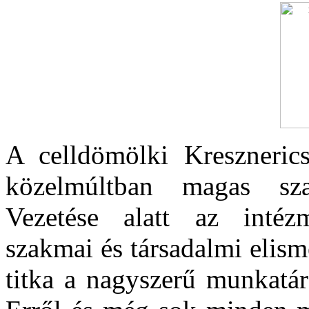
A celldömölki Kreszneric
közelmúltban magas szak
Vezetése alatt az intéz
szakmai és társadalmi elis
titka a nagyszerű munkatár