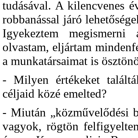
tudásával. A kilencvenes é
robbanással járó lehetőség
Igyekeztem megismerni 
olvastam, eljártam mindenf
a munkatársaimat is ösztön
- Milyen értékeket talált
céljaid közé emelted?
- Miután „közművelődési be
vagyok, rögtön felfigyelt