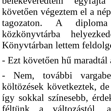
belekeveredtem egyfajt
követően végeztem el a nép
tagozaton. A diploma
közkönyvtárba helyezk
Könyvtárban lettem feldol
- Ezt követően hű maradtál
- Nem, további vargabe
költözések következtek, de
így sokkal színesebb, érde
féltünk a változástól, 