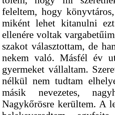
feleltem, hogy könyvtáros,
miként lehet kitanulni ez
ellenére voltak vargabetűim
szakot választottam, de ha
nekem való. Másfél év ut
gyermeket vállaltam. Szere
nélkül nem tudtam elhely
másik nevezetes, nagy
Nagykőrösre kerültem. A le