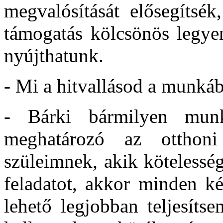
megvalósítását elősegítsék
támogatás kölcsönös legyen
nyújthatunk.
- Mi a hitvallásod a munká
- Bárki bármilyen munk
meghatározó az otthoni
szüleimnek, akik kötelessé
feladatot, akkor minden k
lehető legjobban teljesít