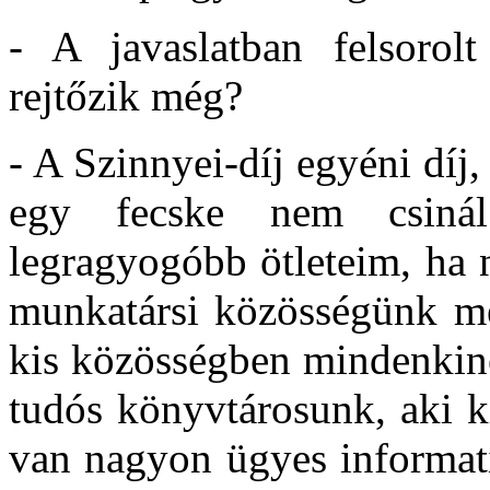
- A javaslatban felsorol
rejtőzik még?
- A Szinnyei-díj egyéni díj
egy fecske nem csiná
legragyogóbb ötleteim, ha 
munkatársi közösségünk me
kis közösségben mindenkine
tudós könyvtárosunk, aki k
van nagyon ügyes informati