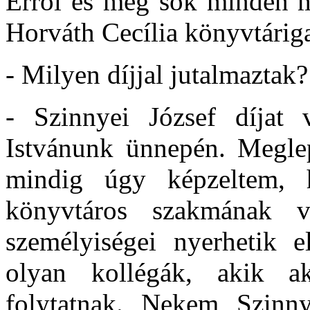
Erről és még sok minden m
Horváth Cecília könyvtárig
- Milyen díjjal jutalmaztak?
- Szinnyei József díjat 
Istvánunk ünnepén. Meglepe
mindig úgy képzeltem, 
könyvtáros szakmának v
személyiségei nyerhetik e
olyan kollégák, akik ak
folytatnak. Nekem Szinn