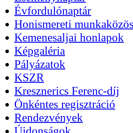
Évfordulónaptár
Honismereti munkaközös
Kemenesaljai honlapok
Képgaléria
Pályázatok
KSZR
Kresznerics Ferenc-díj
Önkéntes regisztráció
Rendezvények
Újdonságok