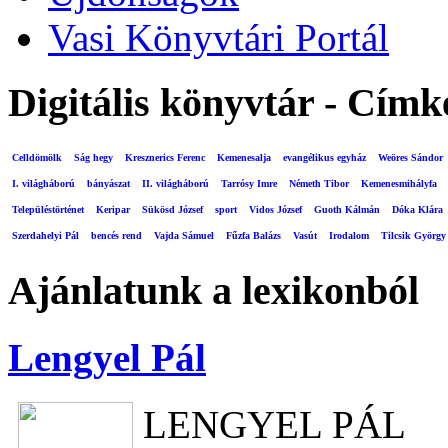
Vasi Könyvtári Portál
Digitális könyvtár - Címk
Celldömölk
Ság hegy
Kresznerics Ferenc
Kemenesalja
evangélikus egyház
Weöres Sándor
I. világháború
bányászat
II. világháború
Tarrósy Imre
Németh Tibor
Kemenesmihályfa
Településtörténet
Keripar
Sükösd József
sport
Vidos József
Guoth Kálmán
Dóka Klára
Szerdahelyi Pál
bencés rend
Vajda Sámuel
Fűzfa Balázs
Vasút
Irodalom
Tilcsik György
Ajánlatunk a lexikonból
Lengyel Pál
LENGYEL PÁL