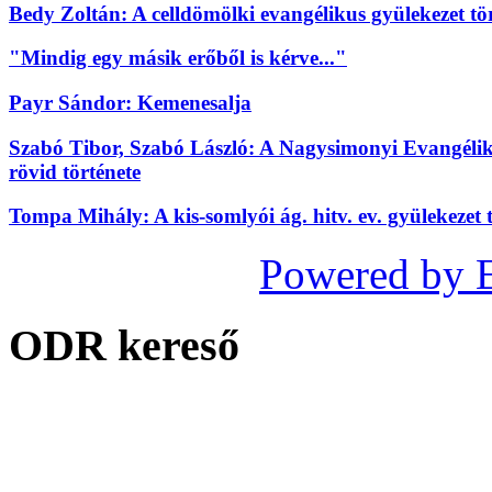
Bedy Zoltán: A celldömölki evangélikus gyülekezet tö
"Mindig egy másik erőből is kérve..."
Payr Sándor: Kemenesalja
Szabó Tibor, Szabó László: A Nagysimonyi Evangélikus
rövid története
Tompa Mihály: A kis-somlyói ág. hitv. ev. gyülekezet t
Powered by 
ODR kereső