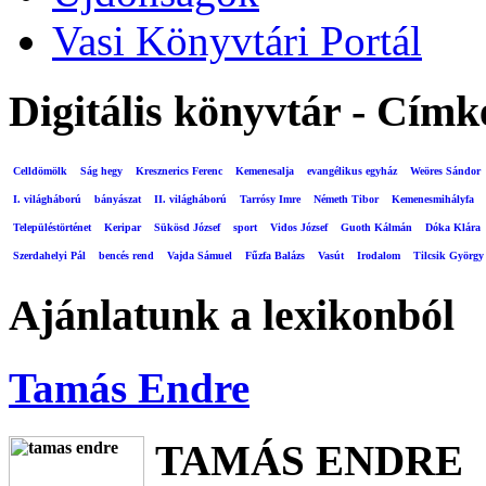
Vasi Könyvtári Portál
Digitális könyvtár - Címk
Celldömölk
Ság hegy
Kresznerics Ferenc
Kemenesalja
evangélikus egyház
Weöres Sándor
I. világháború
bányászat
II. világháború
Tarrósy Imre
Németh Tibor
Kemenesmihályfa
Településtörténet
Keripar
Sükösd József
sport
Vidos József
Guoth Kálmán
Dóka Klára
Szerdahelyi Pál
bencés rend
Vajda Sámuel
Fűzfa Balázs
Vasút
Irodalom
Tilcsik György
Ajánlatunk a lexikonból
Tamás Endre
TAMÁS ENDRE