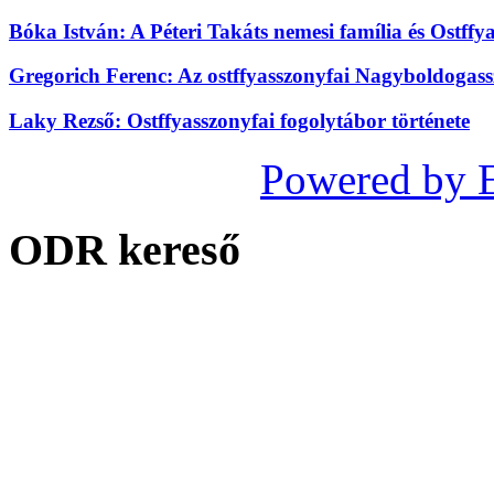
Bóka István: A Péteri Takáts nemesi família és Ostffy
Gregorich Ferenc: Az ostffyasszonyfai Nagyboldogass
Laky Rezső: Ostffyasszonyfai fogolytábor története
Powered by 
ODR kereső