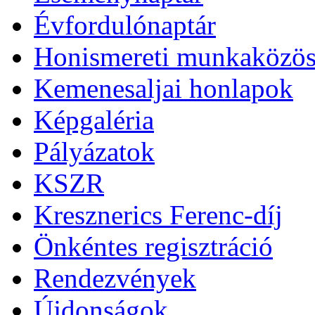
Évfordulónaptár
Honismereti munkaközös
Kemenesaljai honlapok
Képgaléria
Pályázatok
KSZR
Kresznerics Ferenc-díj
Önkéntes regisztráció
Rendezvények
Újdonságok