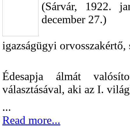
(Sárvár, 1922. j
december 27.)
igazságügyi orvosszakértő, 
Édesapja álmát valósí
választásával, aki az I. vi
...
Read more...