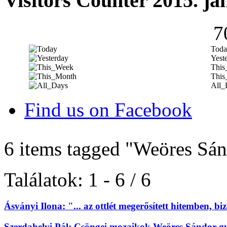
Visitors Counter 2015. ja
7
Toda
Yest
This
This
All_
Find us on Facebook
6 items tagged
"Weöres Sán
Találatok: 1 - 6 / 6
Ásványi Ilona: "... az ottlét megerősített hitemben, 
Szerdahelyi Pál: Csöngei mozaikok Weöres Sándor gye