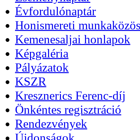
Évfordulónaptár
Honismereti munkaközös
Kemenesaljai honlapok
Képgaléria
Pályázatok
KSZR
Kresznerics Ferenc-díj
Önkéntes regisztráció
Rendezvények
Újdonságok