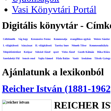
Vasi Könyvtári Portál
Digitális könyvtár - Címk
Celldömölk
Ság hegy
Kresznerics Ferenc
Kemenesalja
evangélikus egyház
Weöres Sándor
I. világháború
bányászat
II. világháború
Tarrósy Imre
Németh Tibor
Kemenesmihályfa
Településtörténet
Keripar
Sükösd József
sport
Vidos József
Guoth Kálmán
Dóka Klára
Szerdahelyi Pál
bencés rend
Vajda Sámuel
Fűzfa Balázs
Vasút
Irodalom
Tilcsik György
Ajánlatunk a lexikonból
Reicher István (1881-1962
REICHER I