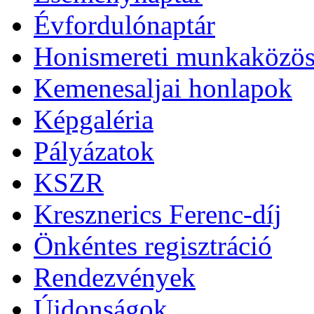
Évfordulónaptár
Honismereti munkaközös
Kemenesaljai honlapok
Képgaléria
Pályázatok
KSZR
Kresznerics Ferenc-díj
Önkéntes regisztráció
Rendezvények
Újdonságok