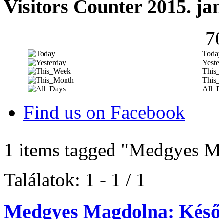
Visitors Counter 2015. ja
7
Toda
Yeste
This
This
All_
Find us on Facebook
1 items tagged
"Medgyes M
Találatok: 1 - 1 / 1
Medgyes Magdolna: Késő r