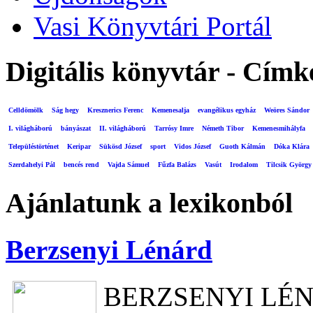
Vasi Könyvtári Portál
Digitális könyvtár - Címk
Celldömölk
Ság hegy
Kresznerics Ferenc
Kemenesalja
evangélikus egyház
Weöres Sándor
I. világháború
bányászat
II. világháború
Tarrósy Imre
Németh Tibor
Kemenesmihályfa
Településtörténet
Keripar
Sükösd József
sport
Vidos József
Guoth Kálmán
Dóka Klára
Szerdahelyi Pál
bencés rend
Vajda Sámuel
Fűzfa Balázs
Vasút
Irodalom
Tilcsik György
Ajánlatunk a lexikonból
Berzsenyi Lénárd
BERZSENYI LÉ