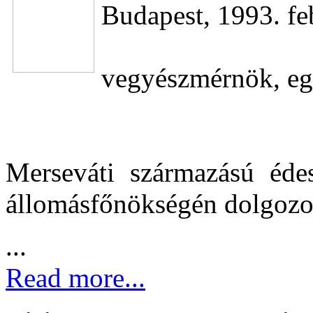
Budapest, 1993. fe
vegyészmérnök, eg
Merseváti származású éde
állomásfőnökségén dolgozot
...
Read more...