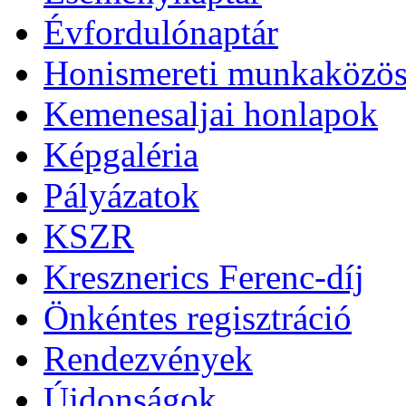
Évfordulónaptár
Honismereti munkaközös
Kemenesaljai honlapok
Képgaléria
Pályázatok
KSZR
Kresznerics Ferenc-díj
Önkéntes regisztráció
Rendezvények
Újdonságok