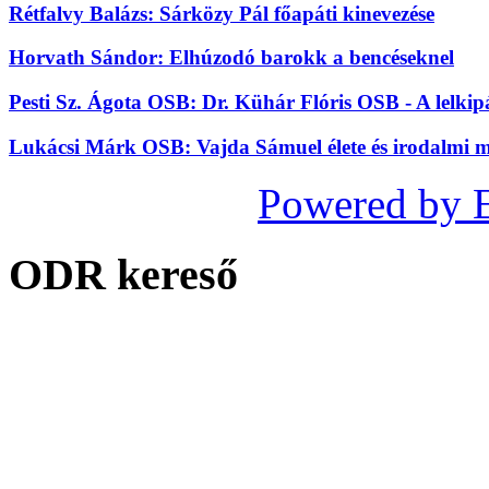
Rétfalvy Balázs: Sárközy Pál főapáti kinevezése
Horvath Sándor: Elhúzodó barokk a bencéseknel
Pesti Sz. Ágota OSB: Dr. Kühár Flóris OSB - A lelkip
Lukácsi Márk OSB: Vajda Sámuel élete és irodalmi
Powered by 
ODR kereső