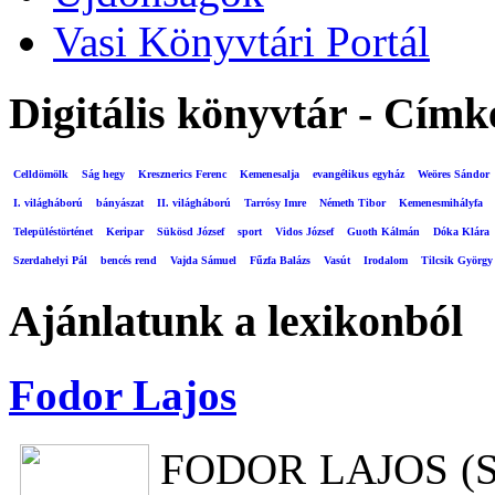
Vasi Könyvtári Portál
Digitális könyvtár - Címk
Celldömölk
Ság hegy
Kresznerics Ferenc
Kemenesalja
evangélikus egyház
Weöres Sándor
I. világháború
bányászat
II. világháború
Tarrósy Imre
Németh Tibor
Kemenesmihályfa
Településtörténet
Keripar
Sükösd József
sport
Vidos József
Guoth Kálmán
Dóka Klára
Szerdahelyi Pál
bencés rend
Vajda Sámuel
Fűzfa Balázs
Vasút
Irodalom
Tilcsik György
Ajánlatunk a lexikonból
Fodor Lajos
FODOR LAJOS (Szo