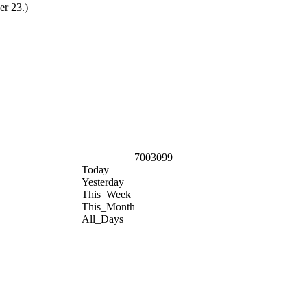
er 23.)
7003099
Today
Yesterday
This_Week
This_Month
All_Days