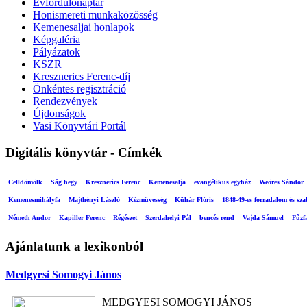
Évfordulónaptár
Honismereti munkaközösség
Kemenesaljai honlapok
Képgaléria
Pályázatok
KSZR
Kresznerics Ferenc-díj
Önkéntes regisztráció
Rendezvények
Újdonságok
Vasi Könyvtári Portál
Digitális könyvtár - Címkék
Celldömölk
Ság hegy
Kresznerics Ferenc
Kemenesalja
evangélikus egyház
Weöres Sándor
Kemenesmihályfa
Majthényi László
Kézművesség
Kühár Flóris
1848-49-es forradalom és sz
Németh Andor
Kapiller Ferenc
Régészet
Szerdahelyi Pál
bencés rend
Vajda Sámuel
Fűzf
Ajánlatunk a lexikonból
Medgyesi Somogyi János
MEDGYESI SOMOGYI JÁNOS