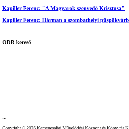
Kapiller Ferenc: "A Magyarok szenvedő Krisztusa"
Kapiller Ferenc: Hárman a szombathelyi püspökvárbó
ODR kereső
...
Copyright © 2026 Kemenesaljai Művelődési Központ és Könyv