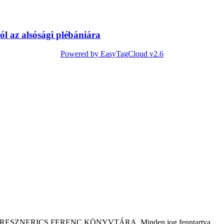
l az alsósági plébániára
Powered by EasyTagCloud v2.6
tár KRESZNERICS FERENC KÖNYVTÁRA. Minden jog fenntartva.