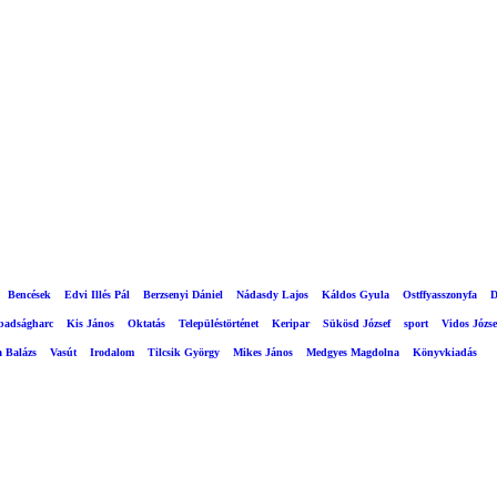
Bencések
Edvi Illés Pál
Berzsenyi Dániel
Nádasdy Lajos
Káldos Gyula
Ostffyasszonyfa
D
abadságharc
Kis János
Oktatás
Településtörténet
Keripar
Sükösd József
sport
Vidos Józse
a Balázs
Vasút
Irodalom
Tilcsik György
Mikes János
Medgyes Magdolna
Könyvkiadás