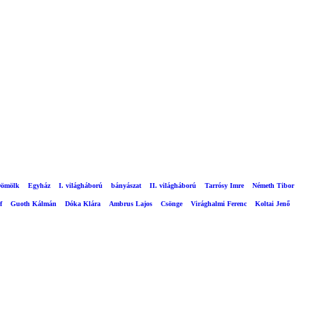
ömölk
Egyház
I. világháború
bányászat
II. világháború
Tarrósy Imre
Németh Tibor
f
Guoth Kálmán
Dóka Klára
Ambrus Lajos
Csönge
Virághalmi Ferenc
Koltai Jenő