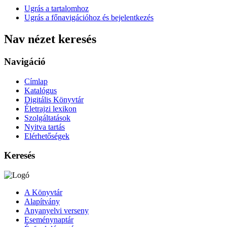
Ugrás a tartalomhoz
Ugrás a főnavigációhoz és bejelentkezés
Nav nézet keresés
Navigáció
Címlap
Katalógus
Digitális Könyvtár
Életrajzi lexikon
Szolgáltatások
Nyitva tartás
Elérhetőségek
Keresés
A Könyvtár
Alapítvány
Anyanyelvi verseny
Eseménynaptár