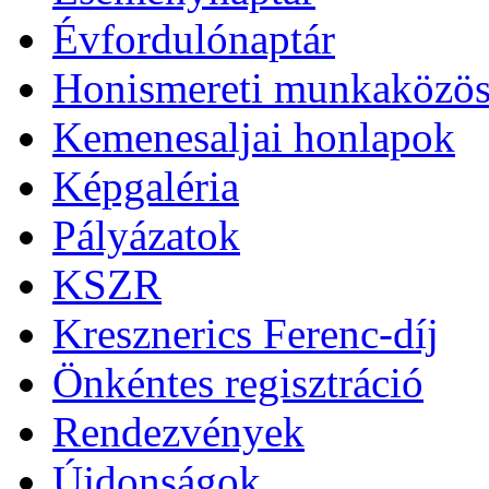
Évfordulónaptár
Honismereti munkaközös
Kemenesaljai honlapok
Képgaléria
Pályázatok
KSZR
Kresznerics Ferenc-díj
Önkéntes regisztráció
Rendezvények
Újdonságok