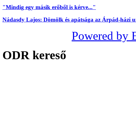
"Mindig egy másik erőből is kérve..."
Nádasdy Lajos: Dömölk és apátsága az Árpád-házi 
Powered by 
ODR kereső