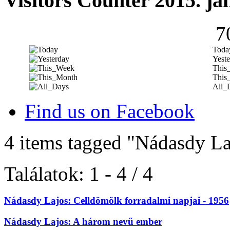
Visitors Counter 2015. ja
7
Toda
Yeste
This
This
All_
Find us on Facebook
4 items tagged
"Nádasdy La
Találatok: 1 - 4 / 4
Nádasdy Lajos: Celldömölk forradalmi napjai - 1956
Nádasdy Lajos: A három nevű ember