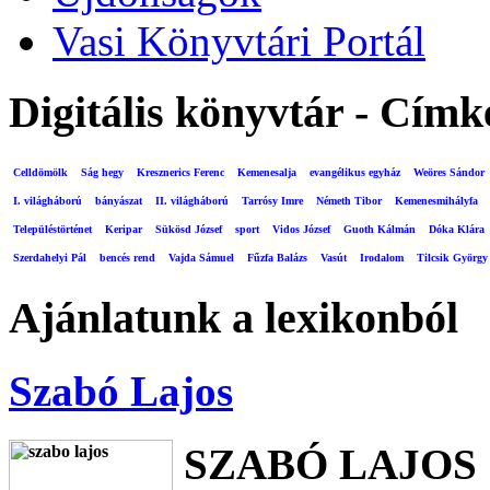
Vasi Könyvtári Portál
Digitális könyvtár - Címk
Celldömölk
Ság hegy
Kresznerics Ferenc
Kemenesalja
evangélikus egyház
Weöres Sándor
I. világháború
bányászat
II. világháború
Tarrósy Imre
Németh Tibor
Kemenesmihályfa
Településtörténet
Keripar
Sükösd József
sport
Vidos József
Guoth Kálmán
Dóka Klára
Szerdahelyi Pál
bencés rend
Vajda Sámuel
Fűzfa Balázs
Vasút
Irodalom
Tilcsik György
Ajánlatunk a lexikonból
Szabó Lajos
SZABÓ LAJOS