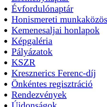
Évfordulónaptár
Honismereti munkaközös
Kemenesaljai honlapok
Képgaléria
Pályázatok
KSZR
Kresznerics Ferenc-díj
Önkéntes regisztráció
Rendezvények
Újdonságok