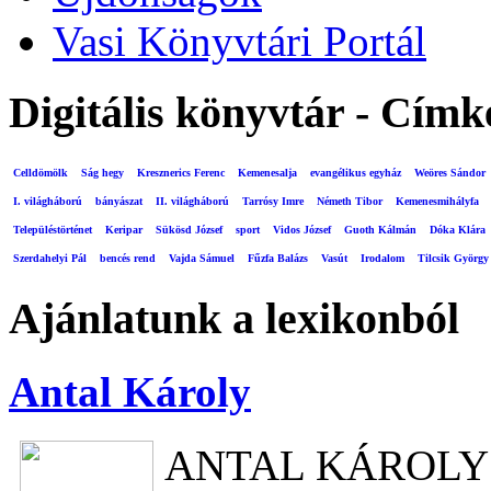
Vasi Könyvtári Portál
Digitális könyvtár - Címk
Celldömölk
Ság hegy
Kresznerics Ferenc
Kemenesalja
evangélikus egyház
Weöres Sándor
I. világháború
bányászat
II. világháború
Tarrósy Imre
Németh Tibor
Kemenesmihályfa
Településtörténet
Keripar
Sükösd József
sport
Vidos József
Guoth Kálmán
Dóka Klára
Szerdahelyi Pál
bencés rend
Vajda Sámuel
Fűzfa Balázs
Vasút
Irodalom
Tilcsik György
Ajánlatunk a lexikonból
Antal Károly
ANTAL KÁROLY