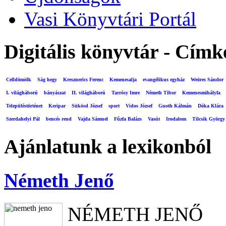
Vasi Könyvtári Portál
Digitális könyvtár - Címk
Celldömölk
Ság hegy
Kresznerics Ferenc
Kemenesalja
evangélikus egyház
Weöres Sándor
I. világháború
bányászat
II. világháború
Tarrósy Imre
Németh Tibor
Kemenesmihályfa
Településtörténet
Keripar
Sükösd József
sport
Vidos József
Guoth Kálmán
Dóka Klára
Szerdahelyi Pál
bencés rend
Vajda Sámuel
Fűzfa Balázs
Vasút
Irodalom
Tilcsik György
Ajánlatunk a lexikonból
Németh Jenő
NÉMETH JENŐ