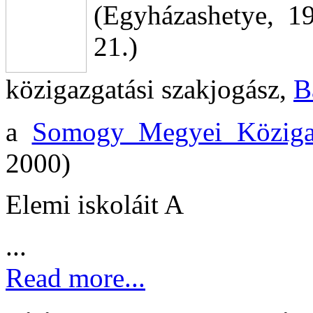
(Egyházashetye, 1
21.)
közigazgatási szakjogász,
B
a
Somogy Megyei Közigaz
2000)
Elemi iskoláit A
...
Read more...