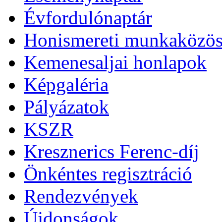
Évfordulónaptár
Honismereti munkaközös
Kemenesaljai honlapok
Képgaléria
Pályázatok
KSZR
Kresznerics Ferenc-díj
Önkéntes regisztráció
Rendezvények
Újdonságok