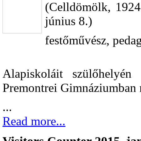
(Celldömölk, 1924
június 8.)
festőművész, peda
Alapiskoláit szülőhelyén
Premontrei Gimnáziumban m
...
Read more...