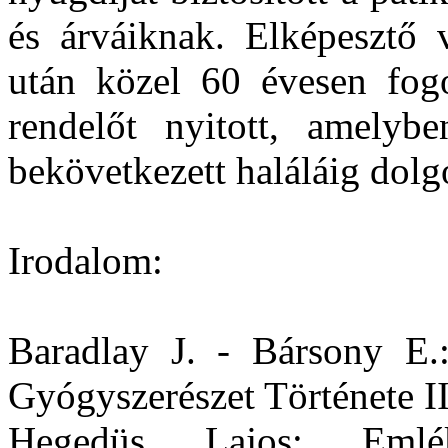
és árváiknak. Elképesztő v
után közel 60 évesen fogor
rendelőt nyitott, amely
bekövetkezett haláláig dolg
Irodalom:
Baradlay J. - Bársony E.
Gyógyszerészet Története II
Hegedüs Lajos: Eml