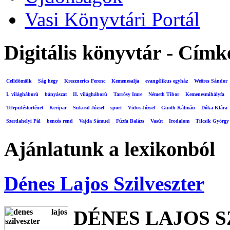
Vasi Könyvtári Portál
Digitális könyvtár - Címk
Celldömölk
Ság hegy
Kresznerics Ferenc
Kemenesalja
evangélikus egyház
Weöres Sándor
I. világháború
bányászat
II. világháború
Tarrósy Imre
Németh Tibor
Kemenesmihályfa
Településtörténet
Keripar
Sükösd József
sport
Vidos József
Guoth Kálmán
Dóka Klára
Szerdahelyi Pál
bencés rend
Vajda Sámuel
Fűzfa Balázs
Vasút
Irodalom
Tilcsik György
Ajánlatunk a lexikonból
Dénes Lajos Szilveszter
DÉNES LAJOS 