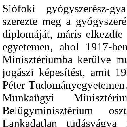
Siófoki gyógyszerész-g
szerezte meg a gyógyszerés
diplomáját, máris elkezdte
egyetemen, ahol 1917-ben
Minisztériumba kerülve mu
jogászi képesítést, amit 
Péter Tudományegyetemen. 
Munkaügyi Minisztéri
Belügyminisztérium osz
Lankadatlan tudásvágya 