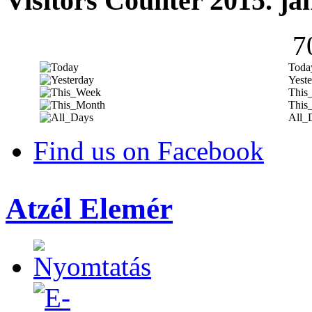
Visitors Counter 2015. ja
7
Toda
Yeste
This
This
All_
Find us on Facebook
Atzél Elemér