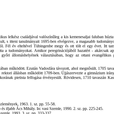
élikus lelkész családjával valószínűleg a kis kemenesaljai faluban hú
nult, s itteni tanulmányait 1695-ben elvégezve, a magasabb tudományo
l. Fél év elteltével Tübingenbe megy és ott tölt el egy évet. Itt tam
tta a tudományokat. Amikor peregrinációjából hazatért - akárcsak apja
t győri állomáshelyének választásában, hogy az ottani evangélikus 
ujában működött. Ezután Vadosfára távozott, ahol megnősült. 1705 tav
rektori állásban működött 1709-ben. Újjászervezte a gimnázium irányít
n korának pietista felfogása érvényesült. Rövidesen, 1710 tavaszán Kas
zlemények, 1963. 1. sz. pp. 55-58.
 és ifjabb Ács Mihály. In: vasi Szemle, 1990. 2. sz. pp. 225-245.
emle, 1993. 3. sz. pp. 333-337.