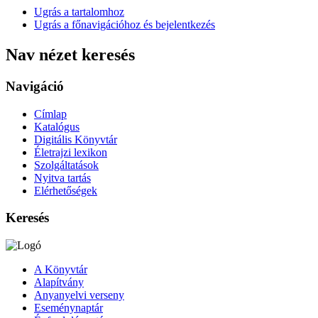
Ugrás a tartalomhoz
Ugrás a főnavigációhoz és bejelentkezés
Nav nézet keresés
Navigáció
Címlap
Katalógus
Digitális Könyvtár
Életrajzi lexikon
Szolgáltatások
Nyitva tartás
Elérhetőségek
Keresés
A Könyvtár
Alapítvány
Anyanyelvi verseny
Eseménynaptár