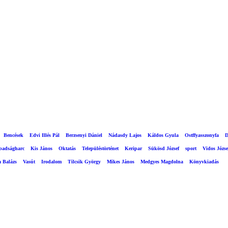
Bencések
Edvi Illés Pál
Berzsenyi Dániel
Nádasdy Lajos
Káldos Gyula
Ostffyasszonyfa
D
abadságharc
Kis János
Oktatás
Településtörténet
Keripar
Sükösd József
sport
Vidos Józse
a Balázs
Vasút
Irodalom
Tilcsik György
Mikes János
Medgyes Magdolna
Könyvkiadás