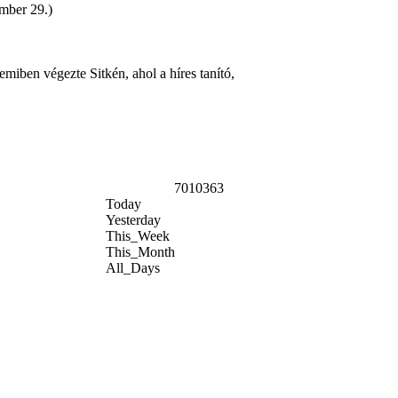
ember 29.)
emiben végezte Sitkén, ahol a híres tanító,
7010363
Today
Yesterday
This_Week
This_Month
All_Days