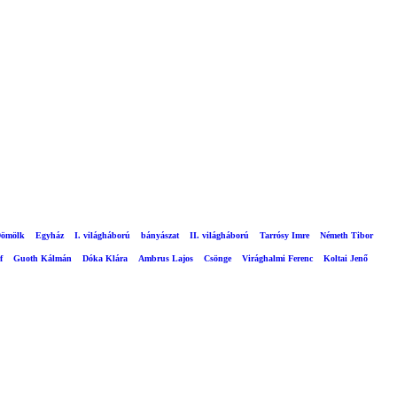
ömölk
Egyház
I. világháború
bányászat
II. világháború
Tarrósy Imre
Németh Tibor
f
Guoth Kálmán
Dóka Klára
Ambrus Lajos
Csönge
Virághalmi Ferenc
Koltai Jenő