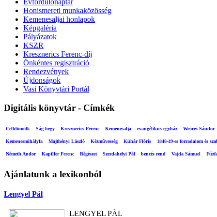
Évfordulónaptár
Honismereti munkaközösség
Kemenesaljai honlapok
Képgaléria
Pályázatok
KSZR
Kresznerics Ferenc-díj
Önkéntes regisztráció
Rendezvények
Újdonságok
Vasi Könyvtári Portál
Digitális könyvtár - Címkék
Celldömölk
Ság hegy
Kresznerics Ferenc
Kemenesalja
evangélikus egyház
Weöres Sándor
Kemenesmihályfa
Majthényi László
Kézművesség
Kühár Flóris
1848-49-es forradalom és sz
Németh Andor
Kapiller Ferenc
Régészet
Szerdahelyi Pál
bencés rend
Vajda Sámuel
Fűzf
Ajánlatunk a lexikonból
Lengyel Pál
LENGYEL PÁL