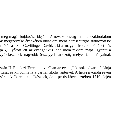
zta meg magát bujdosása idején. [A névazonosság miatt a szakirodalom
k megszerzése érdekében külföldre ment. Strassburgba iratkozott be
ulótársa az a Czvittinger Dávid, aki a magyar irodalomtörténet-írás
 -, Győrött lett az evangélikus latiniskola rektora majd ugyanitt a
gyülekezetnek nagyobb összeggel tartozott, melyet tanulmányainak
aszán II. Rákóczi Ferenc udvarában az evangélikusok udvari káplánja
ását és kinyomtatta a bártfai iskola tantervét. A helyi nyomda révén
sára hívták rendes lelkésznek, de a pestis következtében 1710 elején