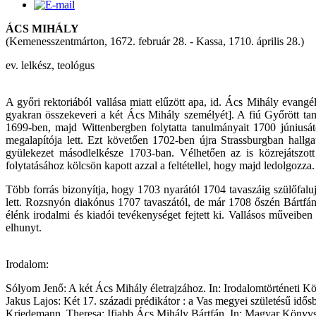
ÁCS MIHÁLY
(Kemenesszentmárton, 1672. február 28. - Kassa, 1710. április 28.)
ev. lelkész, teológus
A győri rektoriából vallása miatt elűzött apa, id. Ács Mihály evang
gyakran összekeveri a két Ács Mihály személyét]. A fiú Győrött ta
1699-ben, majd Wittenbergben folytatta tanulmányait 1700 júniusátó
megalapítója lett. Ezt követően 1702-ben újra Strassburgban hallga
gyülekezet másodlelkésze 1703-ban. Vélhetően az is közrejátszot
folytatásához kölcsön kapott azzal a feltétellel, hogy majd ledolgozza.
Több forrás bizonyítja, hogy 1703 nyarától 1704 tavaszáig szülőfal
lett. Rozsnyón diakónus 1707 tavaszától, de már 1708 őszén Bártfán 
élénk irodalmi és kiadói tevékenységet fejtett ki. Vallásos műveibe
elhunyt.
Irodalom:
Sólyom Jenő: A két Ács Mihály életrajzához. In: Irodalomtörténeti Kö
Jakus Lajos: Két 17. századi prédikátor : a Vas megyei születésű idősb
Kriedemann, Theresa: Ifjabb Ács Mihály Bártfán. In: Magyar Könyvsz