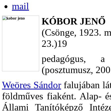
KÓBOR JENŐ
(Csönge, 1923. má
23.)19
pedagógus, a
(posztumusz, 200
Weöres Sándor
falujában lá
földműves fiaként. Alap- é
Állami Tanítóképző Intéze