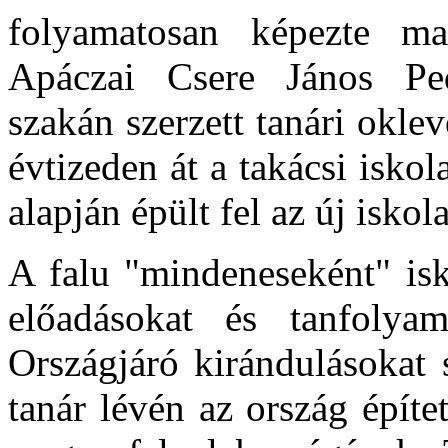
folyamatosan képezte m
Apáczai Csere János Peda
szakán szerzett tanári okle
évtizeden át a takácsi iskol
alapján épült fel az új iskol
A falu "mindeneseként" isk
előadásokat és tanfolyam
Országjáró kirándulásokat s
tanár lévén az ország építe