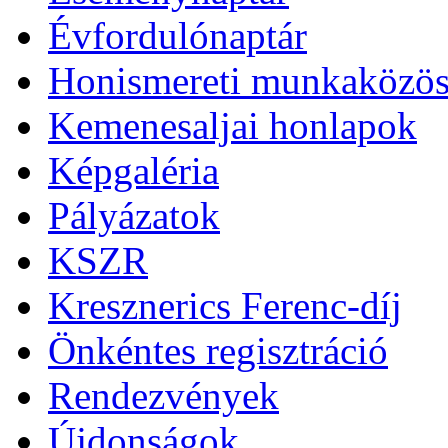
Évfordulónaptár
Honismereti munkaközös
Kemenesaljai honlapok
Képgaléria
Pályázatok
KSZR
Kresznerics Ferenc-díj
Önkéntes regisztráció
Rendezvények
Újdonságok