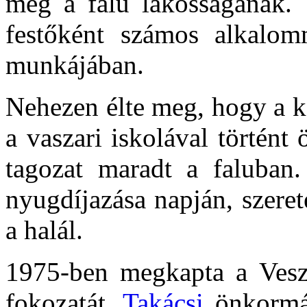
meg a falu lakosságának. T
festőként számos alkalom
munkájában.
Nehezen élte meg, hogy a k
a vaszari iskolával történt
tagozat maradt a faluban.
nyugdíjazása napján, szeret
a halál.
1975-ben megkapta a Vesz
fokozatát.
Takácsi
önkormán