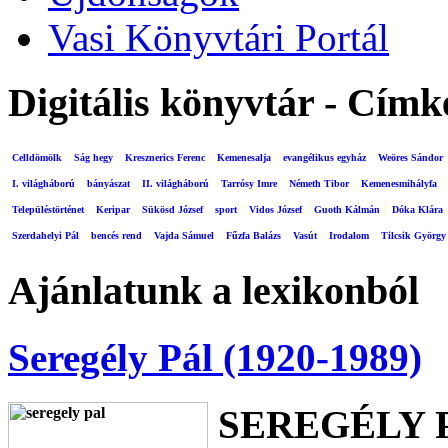
Vasi Könyvtári Portál
Digitális könyvtár - Címk
Celldömölk
Ság hegy
Kresznerics Ferenc
Kemenesalja
evangélikus egyház
Weöres Sándor
I. világháború
bányászat
II. világháború
Tarrósy Imre
Németh Tibor
Kemenesmihályfa
Településtörténet
Keripar
Sükösd József
sport
Vidos József
Guoth Kálmán
Dóka Klára
Szerdahelyi Pál
bencés rend
Vajda Sámuel
Fűzfa Balázs
Vasút
Irodalom
Tilcsik György
Ajánlatunk a lexikonból
Seregély Pál (1920-1989)
SEREGÉLY 