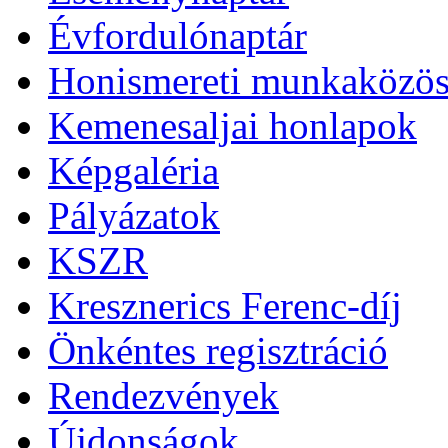
Évfordulónaptár
Honismereti munkaközös
Kemenesaljai honlapok
Képgaléria
Pályázatok
KSZR
Kresznerics Ferenc-díj
Önkéntes regisztráció
Rendezvények
Újdonságok