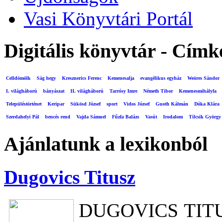
Vasi Könyvtári Portál
Digitális könyvtár - Címk
Celldömölk
Ság hegy
Kresznerics Ferenc
Kemenesalja
evangélikus egyház
Weöres Sándor
I. világháború
bányászat
II. világháború
Tarrósy Imre
Németh Tibor
Kemenesmihályfa
Településtörténet
Keripar
Sükösd József
sport
Vidos József
Guoth Kálmán
Dóka Klára
Szerdahelyi Pál
bencés rend
Vajda Sámuel
Fűzfa Balázs
Vasút
Irodalom
Tilcsik György
Ajánlatunk a lexikonból
Dugovics Titusz
DUGOVICS TITUSZ