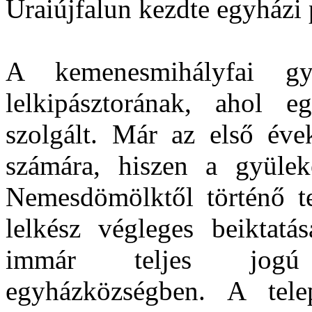
Uraiújfalun kezdte egyházi 
A kemenesmihályfai gy
lelkipásztorának, ahol e
szolgált. Már az első évek
számára, hiszen a gyülek
Nemesdömölktől történő tel
lelkész végleges beiktatá
immár teljes jogú 
egyházközségben. A tele