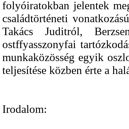
folyóiratokban jelentek me
családtörténeti vonatkozás
Takács Juditról, Berzse
ostffyasszonyfai tartózkod
munkaközösség egyik oszlop
teljesítése közben érte a halá
Irodalom: