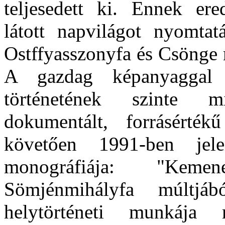
teljesedett ki. Ennek e
látott napvilágot nyomta
Ostffyasszonyfa és Csönge 
A gazdag képanyaggal i
történetének szinte m
dokumentált, forrásérték
követően 1991-ben jel
monográfiája: "Kemen
Sömjénmihályfa múltj
helytörténeti munkája 