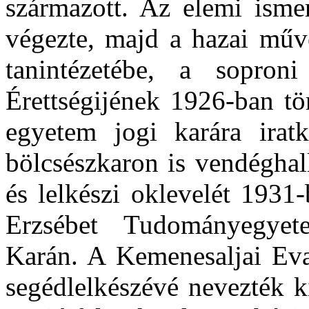
származott. Az elemi ismer
végezte, majd a hazai műve
tanintézetébe, a soproni
Érettségijének 1926-ban tö
egyetem jogi karára irat
bölcsészkaron is vendéghallg
és lelkészi oklevelét 1931
Erzsébet Tudományegyet
Karán. A Kemenesaljai Ev
segédlelkészévé nevezték k