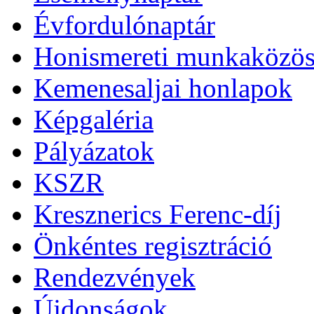
Évfordulónaptár
Honismereti munkaközös
Kemenesaljai honlapok
Képgaléria
Pályázatok
KSZR
Kresznerics Ferenc-díj
Önkéntes regisztráció
Rendezvények
Újdonságok