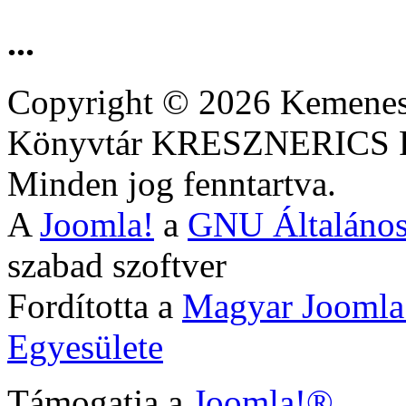
...
Copyright © 2026 Kemenesa
Könyvtár KRESZNERIC
Minden jog fenntartva.
A
Joomla!
a
GNU Általános
szabad szoftver
Fordította a
Magyar Joomla
Egyesülete
Támogatja a
Joomla!®