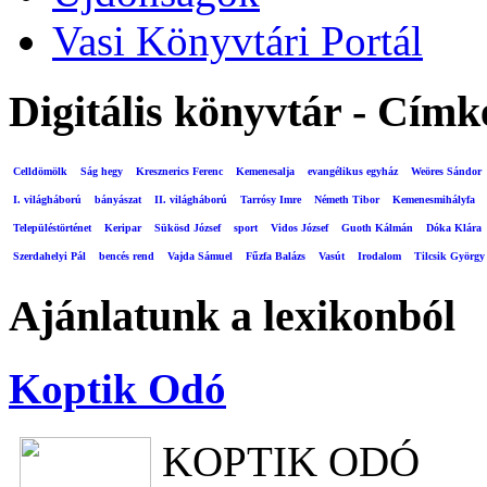
Vasi Könyvtári Portál
Digitális könyvtár - Címk
Celldömölk
Ság hegy
Kresznerics Ferenc
Kemenesalja
evangélikus egyház
Weöres Sándor
I. világháború
bányászat
II. világháború
Tarrósy Imre
Németh Tibor
Kemenesmihályfa
Településtörténet
Keripar
Sükösd József
sport
Vidos József
Guoth Kálmán
Dóka Klára
Szerdahelyi Pál
bencés rend
Vajda Sámuel
Fűzfa Balázs
Vasút
Irodalom
Tilcsik György
Ajánlatunk a lexikonból
Koptik Odó
KOPTIK ODÓ