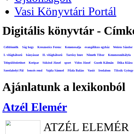
Vasi Könyvtári Portál
Digitális könyvtár - Címk
Celldömölk
Ság hegy
Kresznerics Ferenc
Kemenesalja
evangélikus egyház
Weöres Sándor
I. világháború
bányászat
II. világháború
Tarrósy Imre
Németh Tibor
Kemenesmihályfa
Településtörténet
Keripar
Sükösd József
sport
Vidos József
Guoth Kálmán
Dóka Klára
Szerdahelyi Pál
bencés rend
Vajda Sámuel
Fűzfa Balázs
Vasút
Irodalom
Tilcsik György
Ajánlatunk a lexikonból
Atzél Elemér
ATZÉL ELEMÉR