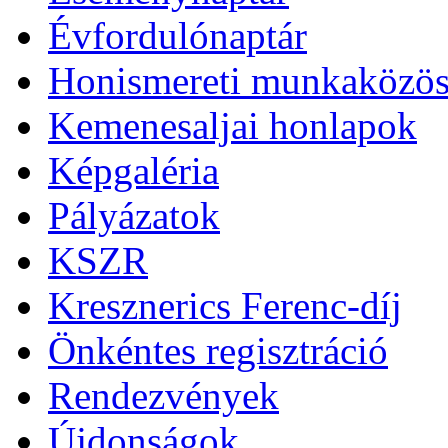
Évfordulónaptár
Honismereti munkaközös
Kemenesaljai honlapok
Képgaléria
Pályázatok
KSZR
Kresznerics Ferenc-díj
Önkéntes regisztráció
Rendezvények
Újdonságok