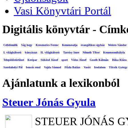
Vasi Könyvtári Portál
Digitális könyvtár - Címk
Celldömölk
Ság hegy
Kresznerics Ferenc
Kemenesalja
evangélikus egyház
Weöres Sándor
I. világháború
bányászat
II. világháború
Tarrósy Imre
Németh Tibor
Kemenesmihályfa
Településtörténet
Keripar
Sükösd József
sport
Vidos József
Guoth Kálmán
Dóka Klára
Szerdahelyi Pál
bencés rend
Vajda Sámuel
Fűzfa Balázs
Vasút
Irodalom
Tilcsik György
Ajánlatunk a lexikonból
Steuer Jónás Gyula
STEUER JÓNÁS 