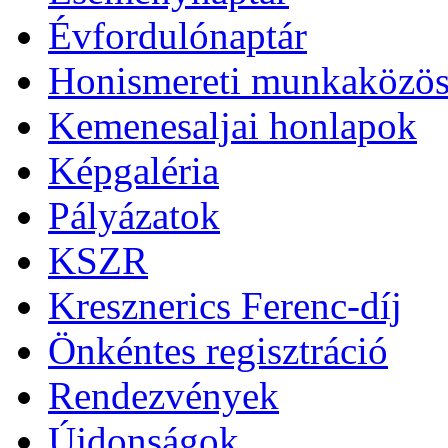
Évfordulónaptár
Honismereti munkaközös
Kemenesaljai honlapok
Képgaléria
Pályázatok
KSZR
Kresznerics Ferenc-díj
Önkéntes regisztráció
Rendezvények
Újdonságok