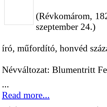
(Révkomárom, 1826
szeptember 24.)
író, műfordító, honvéd szá
Névváltozat: Blumentritt F
...
Read more...