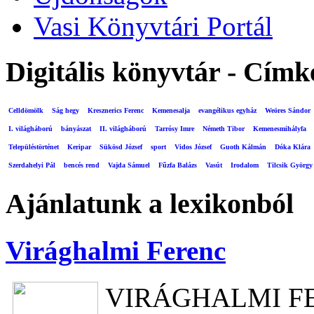
Vasi Könyvtári Portál
Digitális könyvtár - Címk
Celldömölk
Ság hegy
Kresznerics Ferenc
Kemenesalja
evangélikus egyház
Weöres Sándor
I. világháború
bányászat
II. világháború
Tarrósy Imre
Németh Tibor
Kemenesmihályfa
Településtörténet
Keripar
Sükösd József
sport
Vidos József
Guoth Kálmán
Dóka Klára
Szerdahelyi Pál
bencés rend
Vajda Sámuel
Fűzfa Balázs
Vasút
Irodalom
Tilcsik György
Ajánlatunk a lexikonból
Virághalmi Ferenc
VIRÁGHALMI F