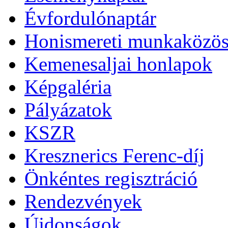
Évfordulónaptár
Honismereti munkaközös
Kemenesaljai honlapok
Képgaléria
Pályázatok
KSZR
Kresznerics Ferenc-díj
Önkéntes regisztráció
Rendezvények
Újdonságok