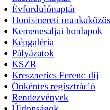
Évfordulónaptár
Honismereti munkaközös
Kemenesaljai honlapok
Képgaléria
Pályázatok
KSZR
Kresznerics Ferenc-díj
Önkéntes regisztráció
Rendezvények
Újdonságok