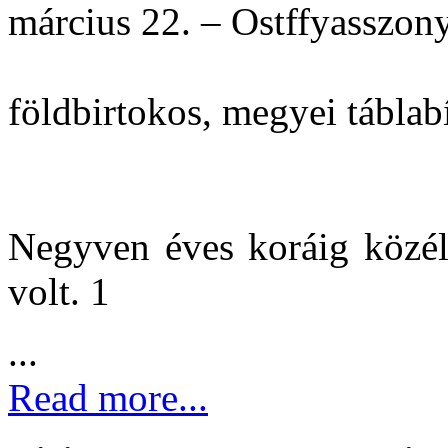
március 22. – Ostffyasszony
földbirtokos, megyei táblabí
Negyven éves koráig közéle
volt. 1
...
Read more...