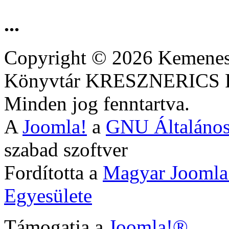
...
Copyright © 2026 Kemenesa
Könyvtár KRESZNERIC
Minden jog fenntartva.
A
Joomla!
a
GNU Általános
szabad szoftver
Fordította a
Magyar Joomla
Egyesülete
Támogatja a
Joomla!®