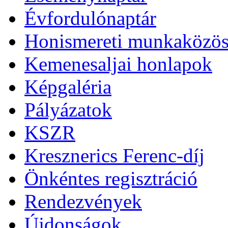
Évfordulónaptár
Honismereti munkaközös
Kemenesaljai honlapok
Képgaléria
Pályázatok
KSZR
Kresznerics Ferenc-díj
Önkéntes regisztráció
Rendezvények
Újdonságok