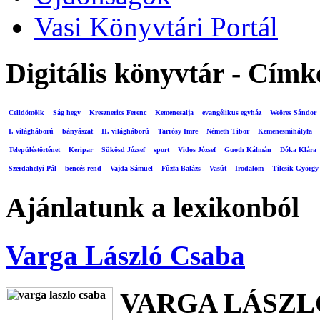
Vasi Könyvtári Portál
Digitális könyvtár - Címk
Celldömölk
Ság hegy
Kresznerics Ferenc
Kemenesalja
evangélikus egyház
Weöres Sándor
I. világháború
bányászat
II. világháború
Tarrósy Imre
Németh Tibor
Kemenesmihályfa
Településtörténet
Keripar
Sükösd József
sport
Vidos József
Guoth Kálmán
Dóka Klára
Szerdahelyi Pál
bencés rend
Vajda Sámuel
Fűzfa Balázs
Vasút
Irodalom
Tilcsik György
Ajánlatunk a lexikonból
Varga László Csaba
VARGA LÁSZL