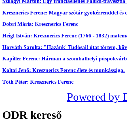
Szilágyi Márton: Egy franciaellenes Faludi-travesztia
Kresznerics Ferenc: Magyar szótár gyökérrenddel és 
Dobri Mária: Kresznerics Ferenc
Heigl István: Kresznerics Ferenc (1766 - 1832) mate
Horváth Sarolta: "Hazánk' Tudósai! útat törtem, köv
Kapiller Ferenc: Hárman a szombathelyi püspökvárbó
Koltai Jenő: Kresznerics Ferenc élete és munkássága.
Tóth Péter: Kresznerics Ferenc
Powered by 
ODR kereső