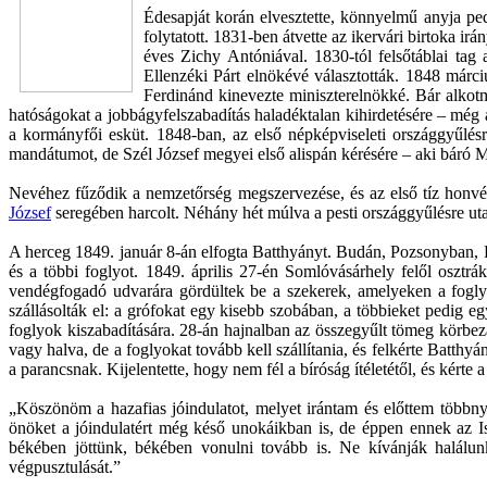
Édesapját korán elvesztette, könnyelmű anyja ped
folytatott. 1831-ben átvette az ikervári birtoka i
éves Zichy Antóniával. 1830-tól felsőtáblai ta
Ellenzéki Párt elnökévé választották. 1848 már
Ferdinánd kinevezte miniszterelnökké. Bár alkotmá
hatóságokat a jobbágyfelszabadítás haladéktalan kihirdetésére – még a 
a kormányfői esküt. 1848-ban, az első népképviseleti országgyűlésre 
mandátumot, de Szél József megyei első alispán kérésére – aki báró Mes
Nevéhez fűződik a nemzetőrség megszervezése, és az első tíz honvédz
József
seregében harcolt. Néhány hét múlva a pesti országgyűlésre ut
A herceg 1849. január 8-án elfogta Batthyányt. Budán, Pozsonyban, 
és a többi foglyot. 1849. április 27-én Somlóvásárhely felől osztrák
vendégfogadó udvarára gördültek be a szekerek, amelyeken a fogly
szállásolták el: a grófokat egy kisebb szobában, a többieket pedig
foglyok kiszabadítására. 28-án hajnalban az összegyűlt tömeg körbezá
vagy halva, de a foglyokat tovább kell szállítania, és felkérte Batth
a parancsnak. Kijelentette, hogy nem fél a bíróság ítéletétől, és kérte 
„Köszönöm a hazafias jóindulatot, melyet irántam és előttem többnyi
önöket a jóindulatért még késő unokáikban is, de éppen ennek az I
békében jöttünk, békében vonulni tovább is. Ne kívánják halálu
végpusztulását.”