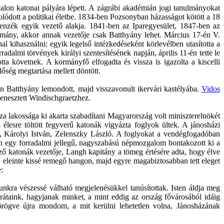
talon katonai pályára lépett. A zágrábi akadémián jogi tanulmányokat
solódott a politikai életbe. 1834-ben Pozsonyban házasságot kötött a 18
lenzék egyik vezető alakja. 1841-ben az Iparegyesület, 1847-ben az
rmány, akkor annak vezetője csak Batthyány lehet. Március 17-én V.
al kihasználni: egyik legelső intézkedéseként körlevélben utasította a
adalmi törvények királyi szentesítésének napján, április 11-én tette le
otta követnek. A kormányfő elfogadta és vissza is igazolta a kiscelli
lőség megtartása mellett döntött.
én Batthyány lemondott, majd visszavonult ikervári kastélyába.
Vidos
enesztett Windischgraetzhez.
 lakossága ki akarta szabadítani Magyarország volt miniszterelnökét
n élesre töltött fegyverű katonák vigyázta foglyok ültek. A jánosházi
, Károlyi István, Zelenszky László. A foglyokat a vendégfogadóban
én egy forradalmi jellegű, nagyszabású népmozgalom bontakozott ki a
rző katonák vezetője, Langh kapitány a tömeg értésére adta, hogy élve
e, eleinte kissé remegő hangon, majd egyre magabiztosabban tett eleget
:
unkra vészessé válható megjelenésükkel tanúsítottak. Isten áldja meg
átaink, hagyjanak minket, a mint eddig az ország fővárosából idáig
rögve újra mondom, a mit kerülni lehetetlen volna, Jánosházának