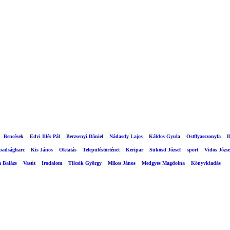
Bencések
Edvi Illés Pál
Berzsenyi Dániel
Nádasdy Lajos
Káldos Gyula
Ostffyasszonyfa
D
abadságharc
Kis János
Oktatás
Településtörténet
Keripar
Sükösd József
sport
Vidos Józse
a Balázs
Vasút
Irodalom
Tilcsik György
Mikes János
Medgyes Magdolna
Könyvkiadás