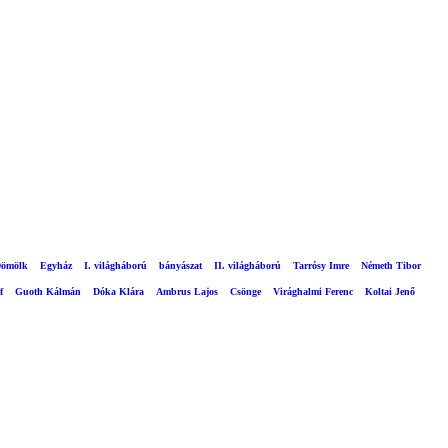
ömölk
Egyház
I. világháború
bányászat
II. világháború
Tarrósy Imre
Németh Tibor
f
Guoth Kálmán
Dóka Klára
Ambrus Lajos
Csönge
Virághalmi Ferenc
Koltai Jenő