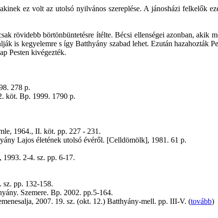
l, akinek ez volt az utolsó nyilvános szereplése. A jánosházi felkelők
k csak rövidebb börtönbüntetésre ítélte. Bécsi ellenségei azonban, akik
ajánlják is kegyelemre s így Batthyány szabad lehet. Ezután hazahozták 
nap Pesten kivégezték.
98. 278 p.
2. köt. Bp. 1999. 1790 p.
le, 1964., II. köt. pp. 227 - 231.
yány Lajos életének utolsó évéről. [Celldömölk], 1981. 61 p.
, 1993. 2-4. sz. pp. 6-17.
 sz. pp. 132-158.
hyány. Szemere. Bp. 2002. pp.5-164.
enesalja, 2007. 19. sz. (okt. 12.) Batthyány-mell. pp. III-V. (
tovább
)