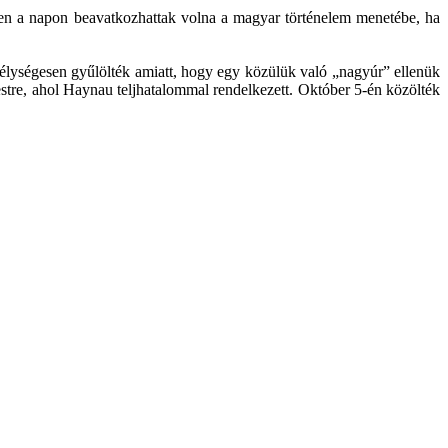
 ezen a napon beavatkozhattak volna a magyar történelem menetébe, ha
 mélységesen gyűlölték amiatt, hogy egy közülük való „nagyúr” ellenük
Pestre, ahol Haynau teljhatalommal rendelkezett. Október 5-én közölték