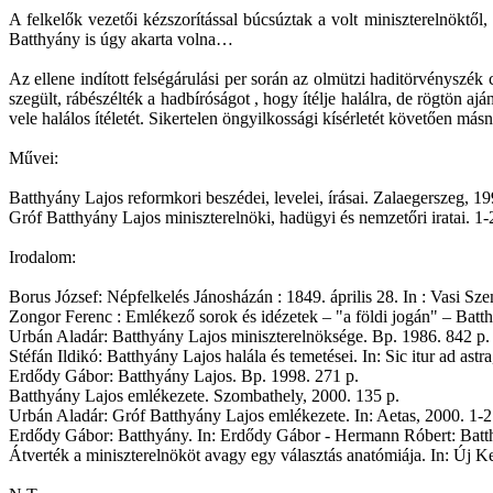
A felkelők vezetői kézszorítással búcsúztak a volt miniszterelnöktő
Batthyány is úgy akarta volna…
Az ellene indított felségárulási per során az olmützi haditörvényszé
szegült, rábészélték a hadbíróságot , hogy ítélje halálra, de rögtön 
vele halálos ítéletét. Sikertelen öngyilkossági kísérletét követően más
Művei:
Batthyány Lajos reformkori beszédei, levelei, írásai. Zalaegerszeg, 19
Gróf Batthyány Lajos miniszterelnöki, hadügyi és nemzetőri iratai. 1-
Irodalom:
Borus József: Népfelkelés Jánosházán : 1849. április 28. In : Vasi Szem
Zongor Ferenc : Emlékező sorok és idézetek – "a földi jogán" – Batth
Urbán Aladár: Batthyány Lajos miniszterelnöksége. Bp. 1986. 842 p.
Stéfán Ildikó: Batthyány Lajos halála és temetései. In: Sic itur ad astra
Erdődy Gábor: Batthyány Lajos. Bp. 1998. 271 p.
Batthyány Lajos emlékezete. Szombathely, 2000. 135 p.
Urbán Aladár: Gróf Batthyány Lajos emlékezete. In: Aetas, 2000. 1-2.
Erdődy Gábor: Batthyány. In: Erdődy Gábor - Hermann Róbert: Batt
Átverték a miniszterelnököt avagy egy választás anatómiája. In: Új Kem