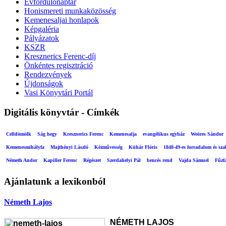
Évfordulónaptár
Honismereti munkaközösség
Kemenesaljai honlapok
Képgaléria
Pályázatok
KSZR
Kresznerics Ferenc-díj
Önkéntes regisztráció
Rendezvények
Újdonságok
Vasi Könyvtári Portál
Digitális könyvtár - Címkék
Celldömölk
Ság hegy
Kresznerics Ferenc
Kemenesalja
evangélikus egyház
Weöres Sándor
Kemenesmihályfa
Majthényi László
Kézművesség
Kühár Flóris
1848-49-es forradalom és sz
Németh Andor
Kapiller Ferenc
Régészet
Szerdahelyi Pál
bencés rend
Vajda Sámuel
Fűzf
Ajánlatunk a lexikonból
Németh Lajos
NÉMETH LAJOS