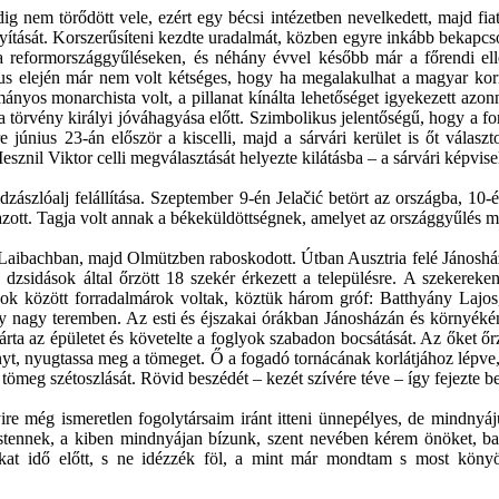
ig nem törődött vele, ezért egy bécsi intézetben nevelkedett, majd fia
rányítását. Korszerűsíteni kezdte uradalmát, közben egyre inkább bekapc
g a reformországgyűléseken, és néhány évvel később már a főrendi el
cius elején már nem volt kétséges, hogy ha megalakulhat a magyar ko
nyos monarchista volt, a pillanat kínálta lehetőséget igyekezett azonn
törvény királyi jóváhagyása előtt. Szimbolikus jelentőségű, hogy a forr
június 23-án először a kiscelli, majd a sárvári kerület is őt választ
znil Viktor celli megválasztását helyezte kilátásba – a sárvári képvise
ászlóalj felállítása. Szeptember 9-én Jelačić betört az országba, 10-
azott. Tagja volt annak a békeküldöttségnek, amelyet az országgyűlés m
Laibachban, majd Olmützben raboskodott. Útban Ausztria felé Jánosháza
 dzsidások által őrzött 18 szekér érkezett a településre. A szekereke
ok között forradalmárok voltak, köztük három gróf: Batthyány Lajos
 egy nagy teremben. Az esti és éjszakai órákban Jánosházán és környék
rta az épületet és követelte a foglyok szabadon bocsátását. Az őket ő
yányt, nyugtassa meg a tömeget. Ő a fogadó tornácának korlátjához lépv
a tömeg szétoszlását. Rövid beszédét – kezét szívére téve – így fejezte be
re még ismeretlen fogolytársaim iránt itteni ünnepélyes, de mindnyáj
stennek, a kiben mindnyájan bízunk, szent nevében kérem önöket, bar
nkat idő előtt, s ne idézzék föl, a mint már mondtam s most könyö