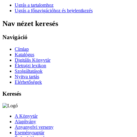
Ugrás a tartalomhoz
Ugrás a főnavigációhoz és bejelentkezés
Nav nézet keresés
Navigáció
Címlap
Katalógus
Digitális Könyvtár
Életrajzi lexikon
Szolgáltatások
Nyitva tartás
Elérhetőségek
Keresés
A Könyvtár
Alapítvány
Anyanyelvi verseny
Eseménynaptár