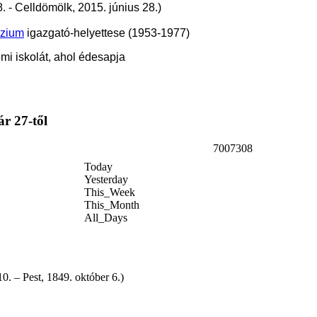
. - Celldömölk, 2015. június 28.)
ázium
igazgató-helyettese (1953-1977)
mi iskolát, ahol édesapja
ár 27-től
7007308
Today
Yesterday
This_Week
This_Month
All_Days
– Pest, 1849. október 6.)