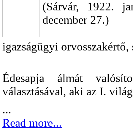
(Sárvár, 1922. j
december 27.)
igazságügyi orvosszakértő, 
Édesapja álmát valósí
választásával, aki az I. vi
...
Read more...