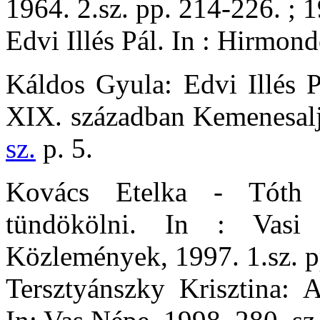
1964. 2.sz. pp. 214-226. ; 1
Edvi Illés Pál. In : Hirmon
Káldos Gyula: Edvi Illés 
XIX. században Kemenesalj
sz.
p. 5.
Kovács Etelka - Tóth 
tündökölni. In : Vasi 
Közlemények, 1997. 1.sz. p
Tersztyánszky Krisztina: A