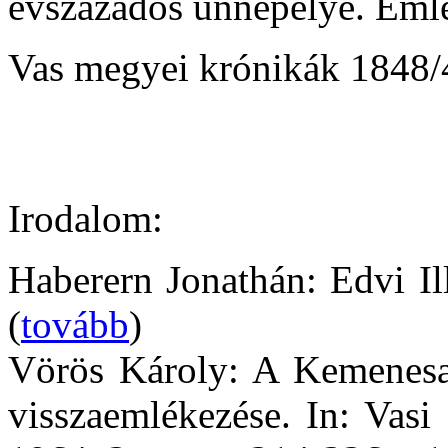
évszázados ünnepélye. Emlék
Vas megyei krónikák 1848
Irodalom:
Haberern Jonathán: Edvi Il
(
tovább
)
Vörös Károly: A Kemenesal
visszaemlékezése. In: Vasi