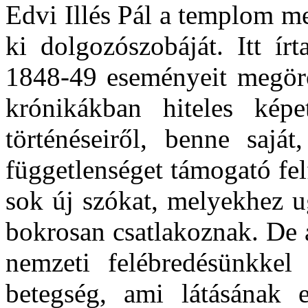
Edvi Illés Pál a templom mel
ki dolgozószobáját. Itt ír
1848-49 eseményeit megör
krónikákban hiteles képe
történéseiről, benne saját
függetlenséget támogató fel
sok új szókat, melyekhez u
bokrosan csatlakoznak. De 
nemzeti felébredésünkkel
betegség, ami látásának el