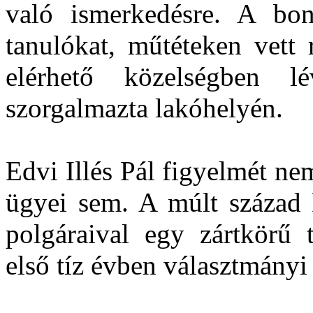
való ismerkedésre. A bon
tanulókat, műtéteken vett
elérhető közelségben lév
szorgalmazta lakóhelyén.
Edvi Illés Pál figyelmét ne
ügyei sem. A múlt század 
polgáraival egy zártkörű t
első tíz évben választmányi