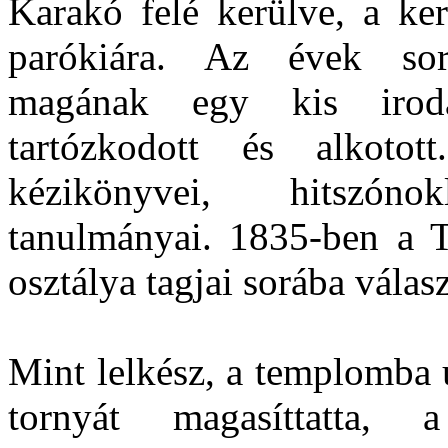
Karakó felé kerülve, a ker
parókiára. Az évek so
magának egy kis iroda
tartózkodott és alkotot
kézikönyvei, hitszóno
tanulmányai. 1835-ben a 
osztálya tagjai sorába válasz
Mint lelkész, a templomba 
tornyát magasíttatta,