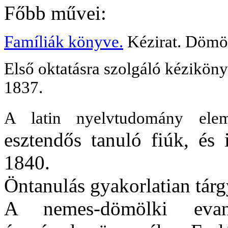
Főbb művei:
Famíliák könyve.
Kézirat. Dömö
Első oktatásra szolgáló kézikön
1837.
A latin nyelvtudomány ele
esztendős tanuló fiúk, és 
1840.
Öntanulás gyakorlatian tárg
A nemes-dömölki evan