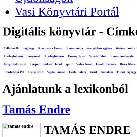
Vasi Könyvtári Portál
Digitális könyvtár - Címk
Celldömölk
Ság hegy
Kresznerics Ferenc
Kemenesalja
evangélikus egyház
Weöres Sándor
I. világháború
bányászat
II. világháború
Tarrósy Imre
Németh Tibor
Kemenesmihályfa
Településtörténet
Keripar
Sükösd József
sport
Vidos József
Guoth Kálmán
Dóka Klára
Szerdahelyi Pál
bencés rend
Vajda Sámuel
Fűzfa Balázs
Vasút
Irodalom
Tilcsik György
Ajánlatunk a lexikonból
Tamás Endre
TAMÁS ENDRE