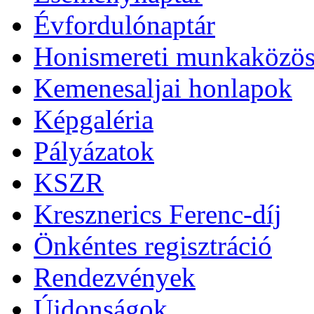
Évfordulónaptár
Honismereti munkaközös
Kemenesaljai honlapok
Képgaléria
Pályázatok
KSZR
Kresznerics Ferenc-díj
Önkéntes regisztráció
Rendezvények
Újdonságok