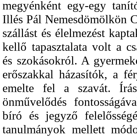
megyénként egy-egy tanítók
Illés Pál Nemesdömölkön Co
szállást és élelmezést kapta
kellő tapasztalata volt a 
és szokásokról. A gyermeke
erőszakkal házasítók, a fé
emelte fel a szavát. Írás
önművelődés fontosságáva
bíró és jegyző felelősségé
tanulmányok mellett módo