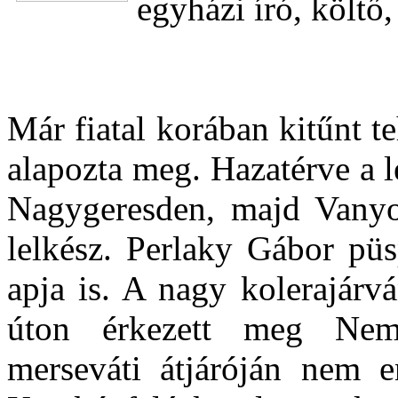
egyházi író, költő
Már fiatal korában kitűnt 
alapozta meg. Hazatérve a le
Nagygeresden, majd Vanyo
lelkész. Perlaky Gábor püs
apja is. A nagy kolerajárv
úton érkezett meg Nem
merseváti átjáróján nem 