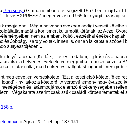
ma
Berzsenyi
) Gimnáziumban érettségizett 1957-ben, majd az E
Z- illetve EXPRESSZ-idegenvezető. 1965-től nyugdíjazásáig kö
tek megjelenni. Még a hatvanas években addigi verseit kötetbe 
olgáltatta magát a kor ismert kultúrpolitikájának, az Aczél Gy
véleményeiben nem az emberi, költői, esztétikai értékek kapták a
c és Jobbágy Károly voltak. Innen is, onnan is kapta a szóbeli b
adó süllyesztőjében...
i folyóiratokban (Kortárs, Élet és Irodalom, Új Írás) és a napil
gatás oka: a hetvenes évek elején megpróbálta beszervezni a BM I
rikusan elutasította, majd önkéntes hallgatást fogadott; nem publ
 meg egyetlen verseskötete. "Ezt a kései első kötetet főleg rég
lfogad" - nyilatkozta kötetéről. A versgyűjtemény négy évtized 
zinteségében és látásmódjának elemző érzékenységében rejlene
ndezni. Végakarata szerint csak szűk családi körben temették el 
 158 p.
i életműve
= Agria. 2011 tél. pp. 137-141.