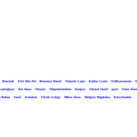
Bencések
Edvi Illés Pál
Berzsenyi Dániel
Nádasdy Lajos
Káldos Gyula
Ostffyasszonyfa
D
abadságharc
Kis János
Oktatás
Településtörténet
Keripar
Sükösd József
sport
Vidos Józse
a Balázs
Vasút
Irodalom
Tilcsik György
Mikes János
Medgyes Magdolna
Könyvkiadás