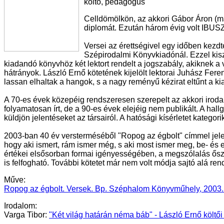
költő, pedagógus
Celldömölkön, az akkori Gábor Áron (
diplomát. Ezután három évig volt IBUS
Versei az érettségivel egy időben kezd
Szépirodalmi Könyvkiadónál. Ezzel kisz
kiadandó könyvhöz két lektort rendelt a jogszabály, akiknek a 
hátrányok. László Ernő kötetének kijelölt lektorai Juhász Feren
lassan elhaltak a hangok, s a nagy reményű kézirat eltűnt a ki
A 70-es évek közepéig rendszeresen szerepelt az akkori irodalm
folyamatosan írt, de a 90-es évek elejéig nem publikált. A hall
küldjön jelentéseket az társairól. A hatósági kísérletet katego
2003-ban 40 év versterméséből "Ropog az égbolt" címmel jelent
hogy aki ismert, rám ismer még, s aki most ismer meg, be- és e
értékei elsősorban formai igényességében, a megszólalás ős
is felfogható. További kötetet már nem volt módja sajtó alá re
Műve:
Ropog az égbolt. Versek. Bp. Széphalom Könyvműhely, 2003.
Irodalom:
Varga Tibor:
"Két világ határán néma báb" - László Ernő költő