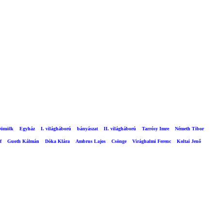
ömölk
Egyház
I. világháború
bányászat
II. világháború
Tarrósy Imre
Németh Tibor
f
Guoth Kálmán
Dóka Klára
Ambrus Lajos
Csönge
Virághalmi Ferenc
Koltai Jenő