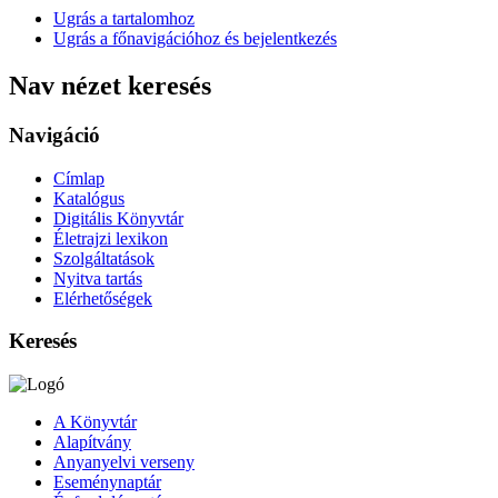
Ugrás a tartalomhoz
Ugrás a főnavigációhoz és bejelentkezés
Nav nézet keresés
Navigáció
Címlap
Katalógus
Digitális Könyvtár
Életrajzi lexikon
Szolgáltatások
Nyitva tartás
Elérhetőségek
Keresés
A Könyvtár
Alapítvány
Anyanyelvi verseny
Eseménynaptár