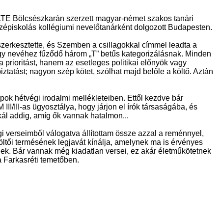
LTE Bölcsészkarán szerzett magyar-német szakos tanári
zépiskolás kollégiumi nevelőtanárként dolgozott Budapesten.
szerkesztette, és Szemben a csillagokkal címmel leadta a
örgy nevéhez fűződő három „T” betűs kategorizálásnak. Minden
 prioritást, hanem az esetleges politikai előnyök vagy
iztatást; nagyon szép kötet, szólhat majd belőle a költő. Aztán
apok hétvégi irodalmi mellékleteiben. Ettől kezdve bár
II/III-as ügyosztálya, hogy járjon el írók társaságába, és
ikál addig, amíg ők vannak hatalmon...
i verseimből válogatva állítottam össze azzal a reménnyel,
költői termésének legjavát kínálja, amelynek ma is érvényes
k. Bár vannak még kiadatlan versei, ez akár életműkötetnek
a Farkasréti temetőben.