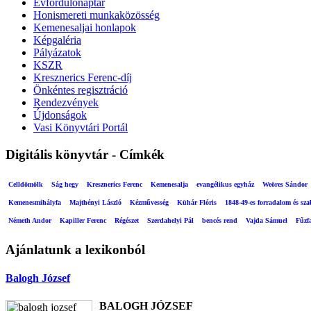
Évfordulónaptár
Honismereti munkaközösség
Kemenesaljai honlapok
Képgaléria
Pályázatok
KSZR
Kresznerics Ferenc-díj
Önkéntes regisztráció
Rendezvények
Újdonságok
Vasi Könyvtári Portál
Digitális könyvtár - Címkék
Celldömölk
Ság hegy
Kresznerics Ferenc
Kemenesalja
evangélikus egyház
Weöres Sándor
Kemenesmihályfa
Majthényi László
Kézművesség
Kühár Flóris
1848-49-es forradalom és sz
Németh Andor
Kapiller Ferenc
Régészet
Szerdahelyi Pál
bencés rend
Vajda Sámuel
Fűzf
Ajánlatunk a lexikonból
Balogh József
BALOGH JÓZSEF