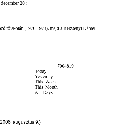
. december 20.)
pző főiskolán (1970-1973), majd a Berzsenyi Dániel
7004819
Today
Yesterday
This_Week
This_Month
All_Days
 2006. augusztus 9.)