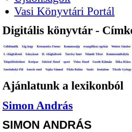
Vasi Könyvtári Portál
Digitális könyvtár - Címk
Celldömölk
Ság hegy
Kresznerics Ferenc
Kemenesalja
evangélikus egyház
Weöres Sándor
I. világháború
bányászat
II. világháború
Tarrósy Imre
Németh Tibor
Kemenesmihályfa
Településtörténet
Keripar
Sükösd József
sport
Vidos József
Guoth Kálmán
Dóka Klára
Szerdahelyi Pál
bencés rend
Vajda Sámuel
Fűzfa Balázs
Vasút
Irodalom
Tilcsik György
Ajánlatunk a lexikonból
Simon András
SIMON ANDRÁS