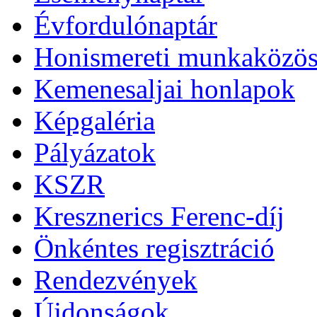
Évfordulónaptár
Honismereti munkaközös
Kemenesaljai honlapok
Képgaléria
Pályázatok
KSZR
Kresznerics Ferenc-díj
Önkéntes regisztráció
Rendezvények
Újdonságok