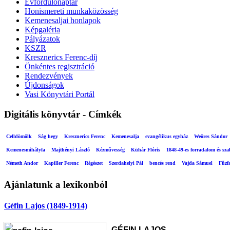
Évfordulónaptár
Honismereti munkaközösség
Kemenesaljai honlapok
Képgaléria
Pályázatok
KSZR
Kresznerics Ferenc-díj
Önkéntes regisztráció
Rendezvények
Újdonságok
Vasi Könyvtári Portál
Digitális könyvtár - Címkék
Celldömölk
Ság hegy
Kresznerics Ferenc
Kemenesalja
evangélikus egyház
Weöres Sándor
Kemenesmihályfa
Majthényi László
Kézművesség
Kühár Flóris
1848-49-es forradalom és sz
Németh Andor
Kapiller Ferenc
Régészet
Szerdahelyi Pál
bencés rend
Vajda Sámuel
Fűzf
Ajánlatunk a lexikonból
Géfin Lajos (1849-1914)
GÉFIN LAJOS