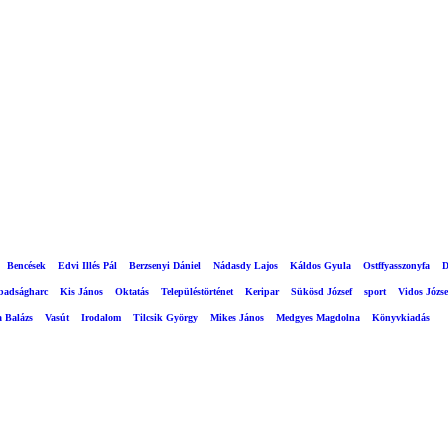
Bencések
Edvi Illés Pál
Berzsenyi Dániel
Nádasdy Lajos
Káldos Gyula
Ostffyasszonyfa
D
abadságharc
Kis János
Oktatás
Településtörténet
Keripar
Sükösd József
sport
Vidos Józse
a Balázs
Vasút
Irodalom
Tilcsik György
Mikes János
Medgyes Magdolna
Könyvkiadás