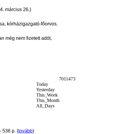
4. március 26.)
sa, kórházigazgató-főorvos.
n még nem fizetett adót,
7011473
Today
Yesterday
This_Week
This_Month
All_Days
 536 p. (
tovább
)