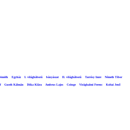
ömölk
Egyház
I. világháború
bányászat
II. világháború
Tarrósy Imre
Németh Tibor
f
Guoth Kálmán
Dóka Klára
Ambrus Lajos
Csönge
Virághalmi Ferenc
Koltai Jenő