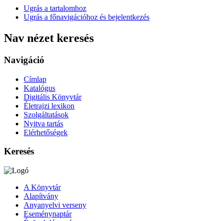
Ugrás a tartalomhoz
Ugrás a főnavigációhoz és bejelentkezés
Nav nézet keresés
Navigáció
Címlap
Katalógus
Digitális Könyvtár
Életrajzi lexikon
Szolgáltatások
Nyitva tartás
Elérhetőségek
Keresés
A Könyvtár
Alapítvány
Anyanyelvi verseny
Eseménynaptár