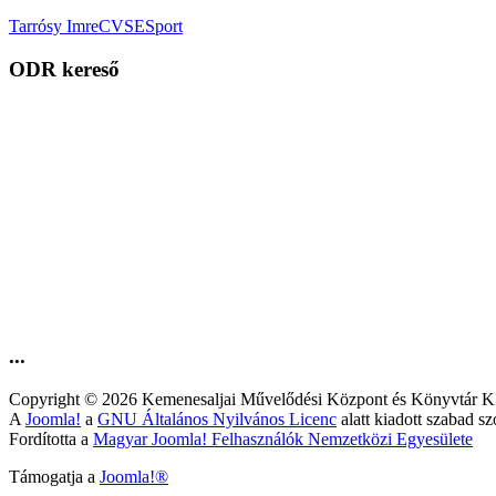
Tarrósy Imre
CVSE
Sport
ODR kereső
...
Copyright © 2026 Kemenesaljai Művelődési Központ és Könyv
A
Joomla!
a
GNU Általános Nyilvános Licenc
alatt kiadott szabad sz
Fordította a
Magyar Joomla! Felhasználók Nemzetközi Egyesülete
Támogatja a
Joomla!®