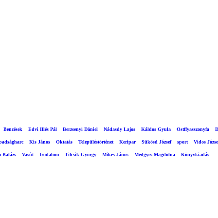
Bencések
Edvi Illés Pál
Berzsenyi Dániel
Nádasdy Lajos
Káldos Gyula
Ostffyasszonyfa
D
abadságharc
Kis János
Oktatás
Településtörténet
Keripar
Sükösd József
sport
Vidos Józse
a Balázs
Vasút
Irodalom
Tilcsik György
Mikes János
Medgyes Magdolna
Könyvkiadás