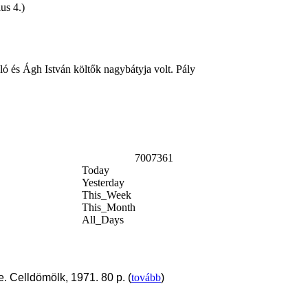
us 4.)
ó és Ágh István költők nagybátyja volt. Pály
7007361
Today
Yesterday
This_Week
This_Month
All_Days
. Celldömölk, 1971. 80 p. (
tovább
)