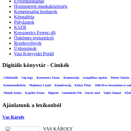
Évfordulónaptár
Honismereti munkaközösség
Kemenesaljai honlapok
Képgaléria
Pályázatok
KSZR
Kresznerics Ferenc-díj
Önkéntes regisztráció
Rendezvények
Újdonságok
Vasi Könyvtári Portál
Digitális könyvtár - Címkék
Celldömölk
Ság hegy
Kresznerics Ferenc
Kemenesalja
evangélikus egyház
Weöres Sándor
Kemenesmihályfa
Majthényi László
Kézművesség
Kühár Flóris
1848-49-es forradalom és sz
Németh Andor
Kapiller Ferenc
Régészet
Szerdahelyi Pál
bencés rend
Vajda Sámuel
Fűzf
Ajánlatunk a lexikonból
Vas Károly
VAS KÁROLY