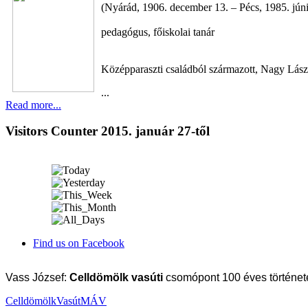
(Nyárád, 1906. december 13. – Pécs, 1985. júni
pedagógus, főiskolai tanár
Középparaszti családból származott, Nagy Lászl
...
Read more...
Visitors Counter 2015. január 27-től
Find us on Facebook
Vass József:
Celldömölk vasúti
csomópont 100 éves története
Celldömölk
Vasút
MÁV