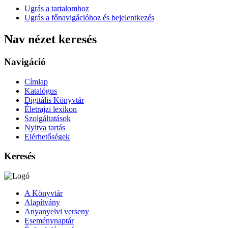
Ugrás a tartalomhoz
Ugrás a főnavigációhoz és bejelentkezés
Nav nézet keresés
Navigáció
Címlap
Katalógus
Digitális Könyvtár
Életrajzi lexikon
Szolgáltatások
Nyitva tartás
Elérhetőségek
Keresés
A Könyvtár
Alapítvány
Anyanyelvi verseny
Eseménynaptár