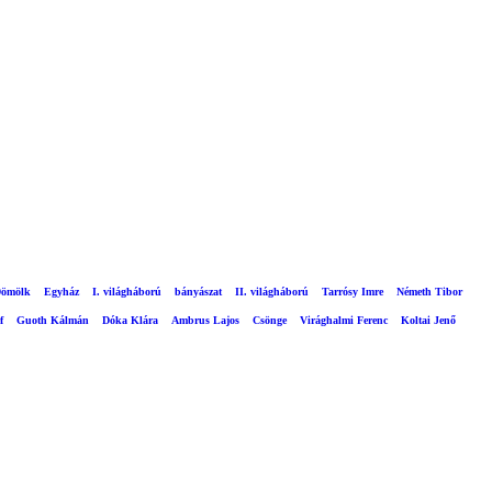
ömölk
Egyház
I. világháború
bányászat
II. világháború
Tarrósy Imre
Németh Tibor
f
Guoth Kálmán
Dóka Klára
Ambrus Lajos
Csönge
Virághalmi Ferenc
Koltai Jenő