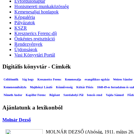
Évfordulónaptár
Honismereti munkaközösség
Kemenesaljai honlapok
Képgaléria
Pályázatok
KSZR
Kresznerics Ferenc-díj
Önkéntes regisztráció
Rendezvények
Újdonságok
Vasi Könyvtári Portál
Digitális könyvtár - Címkék
Celldömölk
Ság hegy
Kresznerics Ferenc
Kemenesalja
evangélikus egyház
Weöres Sándor
Kemenesmihályfa
Majthényi László
Kézművesség
Kühár Flóris
1848-49-es forradalom és sz
Németh Andor
Kapiller Ferenc
Régészet
Szerdahelyi Pál
bencés rend
Vajda Sámuel
Fűzf
Ajánlatunk a lexikonból
Molnár Dezső
MOLNÁR DEZSŐ (Alsóság, 1911. május 26. –