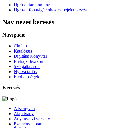
Ugrás a tartalomhoz
Ugrás a főnavigációhoz és bejelentkezés
Nav nézet keresés
Navigáció
Címlap
Katalógus
Digitális Könyvtár
Életrajzi lexikon
Szolgáltatások
Nyitva tartás
Elérhetőségek
Keresés
A Könyvtár
Alapítvány
Anyanyelvi verseny
Eseménynaptár