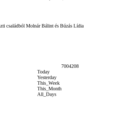
zti családból Molnár Bálint és Búzás Lídia
7004208
Today
Yesterday
This_Week
This_Month
All_Days