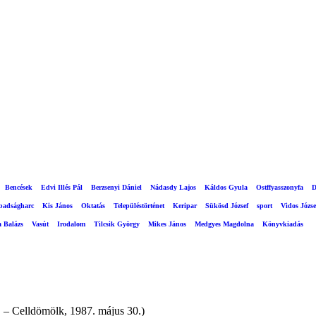
Bencések
Edvi Illés Pál
Berzsenyi Dániel
Nádasdy Lajos
Káldos Gyula
Ostffyasszonyfa
D
abadságharc
Kis János
Oktatás
Településtörténet
Keripar
Sükösd József
sport
Vidos Józse
a Balázs
Vasút
Irodalom
Tilcsik György
Mikes János
Medgyes Magdolna
Könyvkiadás
 Celldömölk, 1987. május 30.)