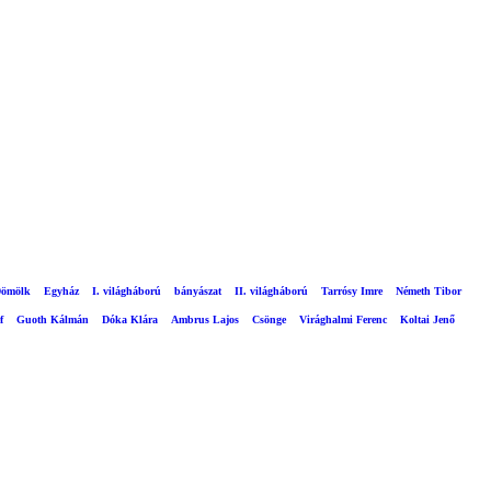
ömölk
Egyház
I. világháború
bányászat
II. világháború
Tarrósy Imre
Németh Tibor
f
Guoth Kálmán
Dóka Klára
Ambrus Lajos
Csönge
Virághalmi Ferenc
Koltai Jenő