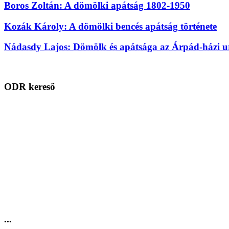
Boros Zoltán: A dömölki apátság 1802-1950
Kozák Károly: A dömölki bencés apátság története
Nádasdy Lajos: Dömölk és apátsága az Árpád-házi 
ODR kereső
...