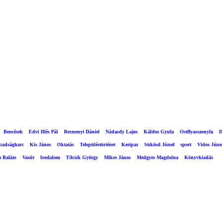
Bencések
Edvi Illés Pál
Berzsenyi Dániel
Nádasdy Lajos
Káldos Gyula
Ostffyasszonyfa
D
abadságharc
Kis János
Oktatás
Településtörténet
Keripar
Sükösd József
sport
Vidos Józse
a Balázs
Vasút
Irodalom
Tilcsik György
Mikes János
Medgyes Magdolna
Könyvkiadás