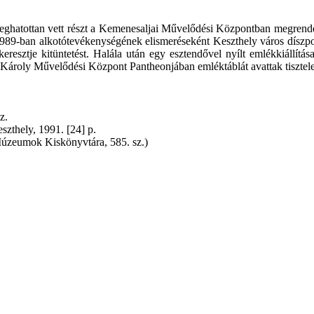
 meghatottan vett részt a Kemenesaljai Művelődési Központban megrend
 1989-ban alkotótevékenységének elismeréseként Keszthely város díszpo
esztje kitüntetést. Halála után egy esztendővel nyílt emlékkiállítása
 Károly Művelődési Központ Pantheonjában emléktáblát avattak tisztele
z.
zthely, 1991. [24] p.
Múzeumok Kiskönyvtára, 585. sz.)