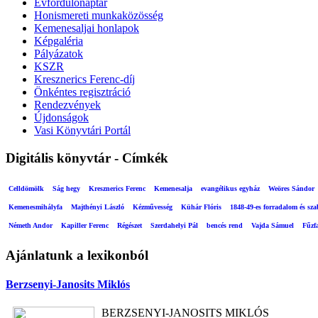
Évfordulónaptár
Honismereti munkaközösség
Kemenesaljai honlapok
Képgaléria
Pályázatok
KSZR
Kresznerics Ferenc-díj
Önkéntes regisztráció
Rendezvények
Újdonságok
Vasi Könyvtári Portál
Digitális könyvtár - Címkék
Celldömölk
Ság hegy
Kresznerics Ferenc
Kemenesalja
evangélikus egyház
Weöres Sándor
Kemenesmihályfa
Majthényi László
Kézművesség
Kühár Flóris
1848-49-es forradalom és sz
Németh Andor
Kapiller Ferenc
Régészet
Szerdahelyi Pál
bencés rend
Vajda Sámuel
Fűzf
Ajánlatunk a lexikonból
Berzsenyi-Janosits Miklós
BERZSENYI-JANOSITS MIKLÓS