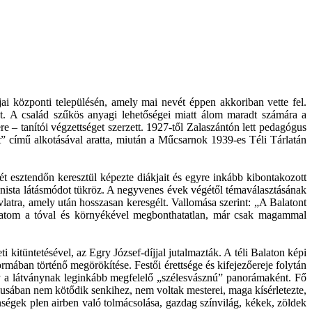
i központi településén, amely mai nevét éppen akkoriban vette fel.
ét. A család szűkös anyagi lehetőségei miatt álom maradt számára a
 – tanítói végzettséget szerzett. 1927-től Zalaszántón lett pedagógus
net” című alkotásával aratta, miután a Műcsarnok 1939-es Téli Tárlatán
Hét esztendőn keresztül képezte diákjait és egyre inkább kibontakozott
onista látásmódot tükröz. A negyvenes évek végétől témaválasztásának
vlatra, amely után hosszasan keresgélt. Vallomása szerint: „A Balatont
solatom a tóval és környékével megbonthatatlan, már csak magammal
üntetésével, az Egry József-díjjal jutalmazták. A téli Balaton képi
mában történő megörökítése. Festői érettsége és kifejezőereje folytán
egy a látványnak leginkább megfelelő „szélesvásznú” panorámaként. Fő
lusában nem kötődik senkihez, nem voltak mesterei, maga kísérletezte,
lenségek plen airben való tolmácsolása, gazdag színvilág, kékek, zöldek