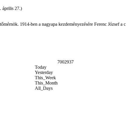
április 27.)
pítőmérnök. 1914-ben a nagyapa kezdeményezésére Ferenc József a c
7002937
Today
Yesterday
This_Week
This_Month
All_Days