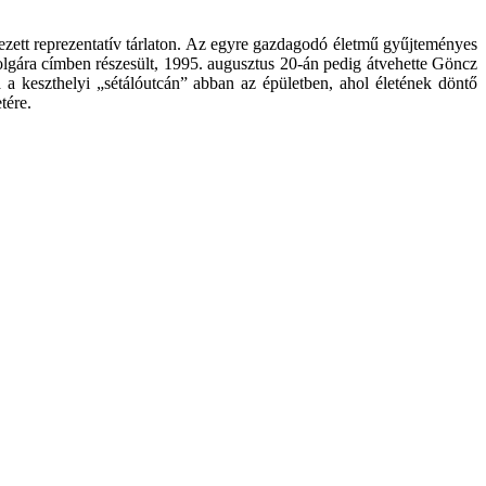
ezett reprezentatív tárlaton. Az egyre gazdagodó életmű gyűjteményes
lgára címben részesült, 1995. augusztus 20-án pedig átvehette Göncz
 a keszthelyi „sétálóutcán” abban az épületben, ahol életének döntő
tére.