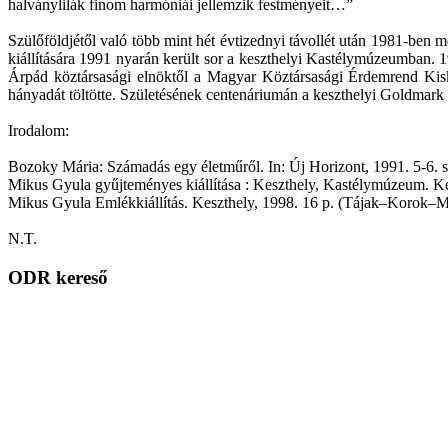
halványlilák finom harmóniái jellemzik festményeit…”
Szülőföldjétől való több mint hét évtizednyi távollét után 1981-ben
kiállítására 1991 nyarán került sor a keszthelyi Kastélymúzeumban.
Árpád köztársasági elnöktől a Magyar Köztársasági Érdemrend Kisker
hányadát töltötte. Születésének centenáriumán a keszthelyi Goldmark
Irodalom:
Bozoky Mária: Számadás egy életműről. In: Új Horizont, 1991. 5-6. s
Mikus Gyula gyűjteményes kiállítása : Keszthely, Kastélymúzeum. Kes
Mikus Gyula Emlékkiállítás. Keszthely, 1998. 16 p. (Tájak–Korok–
N.T.
ODR kereső