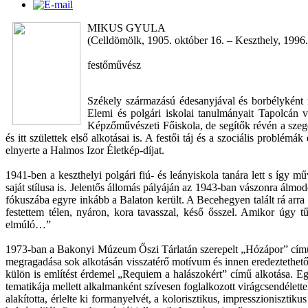
MIKUS GYULA
(Celldömölk, 1905. október 16. – Keszthely, 1996
festőművész
Székely származású édesanyjával és borbélyként m
Elemi és polgári iskolai tanulmányait Tapolcán 
Képzőművészeti Főiskola, de segítők révén a szege
és itt születtek első alkotásai is. A festői táj és a szociális probl
elnyerte a Halmos Izor Életkép-díjat.
1941-ben a keszthelyi polgári fiú- és leányiskola tanára lett s így m
saját stílusa is. Jelentős állomás pályáján az 1943-ban vászonra ál
fókuszába egyre inkább a Balaton került. A Becehegyen talált rá arra 
festettem télen, nyáron, kora tavasszal, késő ősszel. Amikor úgy
elmúló…”
1973-ban a Bakonyi Múzeum Őszi Tárlatán szerepelt „Hózápor” című f
megragadása sok alkotásán visszatérő motívum és innen eredeztethető 
külön is említést érdemel „Requiem a halászokért” című alkotása. Eg
tematikája mellett alkalmanként szívesen foglalkozott virágcsendélet
alakította, érlelte ki formanyelvét, a kolorisztikus, impresszioniszti