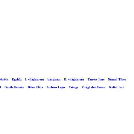
ömölk
Egyház
I. világháború
bányászat
II. világháború
Tarrósy Imre
Németh Tibor
f
Guoth Kálmán
Dóka Klára
Ambrus Lajos
Csönge
Virághalmi Ferenc
Koltai Jenő