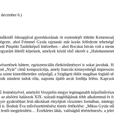
. december 6.)
űködő édesapjával gyerekkorának öt esztendejét töltötte Kemenesalja
végezte, ahol Frimmel Gyula rajztanár már korán felfedezte tehetség
di Püspöki Tanítóképző Intézetben – ahol Bocskai István volt a mestere
émák egyaránt ihletői képeinek, amelyek közül első sikerét a „Halottasme
űvészetének háttere, egzisztenciális életkörülményei is sokat javultak. 
modott „Nyár” című kompozíciója, amely franciás könnyedségű impresszi
a szinte kimeríthetetlen szépségű, a Szigligeti öblöt magában foglaló tá
 tűnik mindent tudok róla, naponta újabb arcát fordítja felém. Kapc
estményével, amelyért Veszprém megye legmagasabb képzőművészeti kit
az alsóörsi halászok XIX. századi tragédiájának több alkalommal és for
yre gyakrabban festi alkotásait elnyújtott vízszintes formában, mint
tel is. Bodnár Éva művészettörténész tömör értékelése: „Mikus Gyula stí
kus festői megjelenítést… Érzékletes látás, valósághű térértelmezés, a je