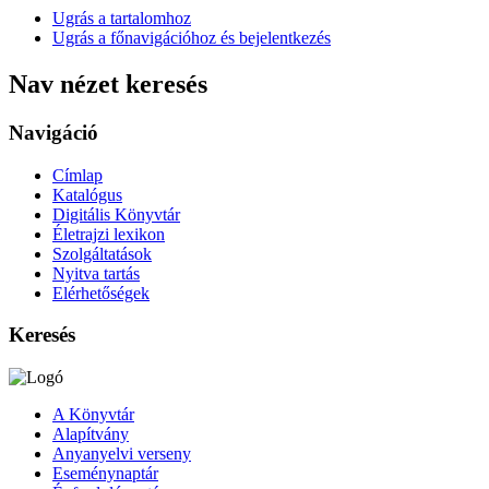
Ugrás a tartalomhoz
Ugrás a főnavigációhoz és bejelentkezés
Nav nézet keresés
Navigáció
Címlap
Katalógus
Digitális Könyvtár
Életrajzi lexikon
Szolgáltatások
Nyitva tartás
Elérhetőségek
Keresés
A Könyvtár
Alapítvány
Anyanyelvi verseny
Eseménynaptár