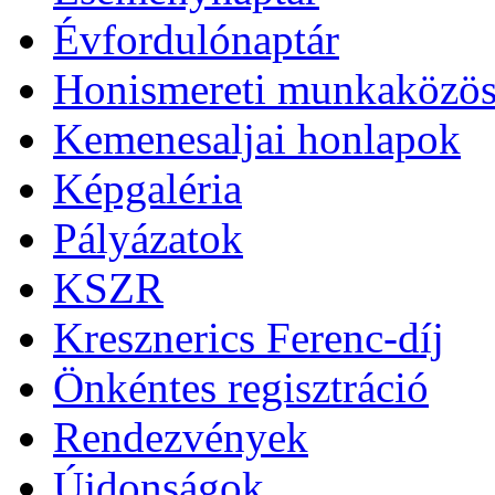
Évfordulónaptár
Honismereti munkaközös
Kemenesaljai honlapok
Képgaléria
Pályázatok
KSZR
Kresznerics Ferenc-díj
Önkéntes regisztráció
Rendezvények
Újdonságok