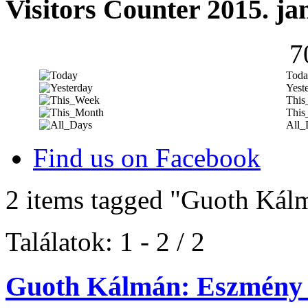
Visitors Counter 2015. ja
7
Toda
Yest
This
This
All_
Find us on Facebook
2 items tagged
"Guoth Kál
Találatok: 1 - 2 / 2
Guoth Kálmán: Eszmény 