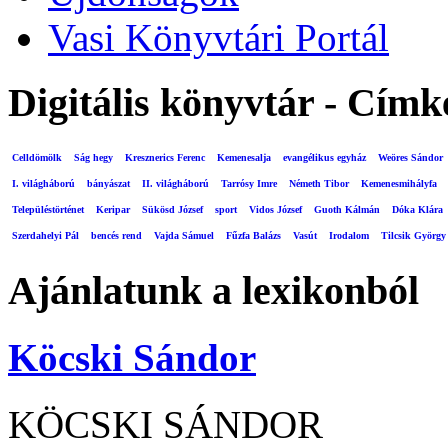
Vasi Könyvtári Portál
Digitális könyvtár - Címk
Celldömölk
Ság hegy
Kresznerics Ferenc
Kemenesalja
evangélikus egyház
Weöres Sándor
I. világháború
bányászat
II. világháború
Tarrósy Imre
Németh Tibor
Kemenesmihályfa
Településtörténet
Keripar
Sükösd József
sport
Vidos József
Guoth Kálmán
Dóka Klára
Szerdahelyi Pál
bencés rend
Vajda Sámuel
Fűzfa Balázs
Vasút
Irodalom
Tilcsik György
Ajánlatunk a lexikonból
Köcski Sándor
KÖCSKI SÁNDOR