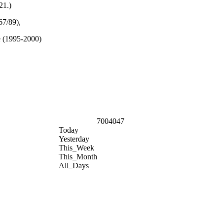
21.)
67/89),
e (1995-2000)
7004047
Today
Yesterday
This_Week
This_Month
All_Days