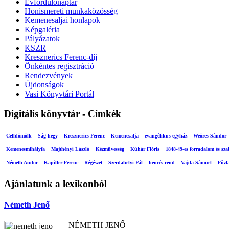
Évfordulónaptár
Honismereti munkaközösség
Kemenesaljai honlapok
Képgaléria
Pályázatok
KSZR
Kresznerics Ferenc-díj
Önkéntes regisztráció
Rendezvények
Újdonságok
Vasi Könyvtári Portál
Digitális könyvtár - Címkék
Celldömölk
Ság hegy
Kresznerics Ferenc
Kemenesalja
evangélikus egyház
Weöres Sándor
Kemenesmihályfa
Majthényi László
Kézművesség
Kühár Flóris
1848-49-es forradalom és sz
Németh Andor
Kapiller Ferenc
Régészet
Szerdahelyi Pál
bencés rend
Vajda Sámuel
Fűzf
Ajánlatunk a lexikonból
Németh Jenő
NÉMETH JENŐ