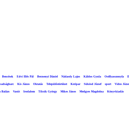
Bencések
Edvi Illés Pál
Berzsenyi Dániel
Nádasdy Lajos
Káldos Gyula
Ostffyasszonyfa
D
abadságharc
Kis János
Oktatás
Településtörténet
Keripar
Sükösd József
sport
Vidos Józse
a Balázs
Vasút
Irodalom
Tilcsik György
Mikes János
Medgyes Magdolna
Könyvkiadás