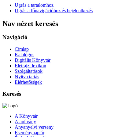
Ugrás a tartalomhoz
Ugrás a főnavigációhoz és bejelentkezés
Nav nézet keresés
Navigáció
Címlap
Katalógus
Digitális Könyvtár
Életrajzi lexikon
Szolgáltatások
Nyitva tartás
Elérhetőségek
Keresés
A Könyvtár
Alapítvány
Anyanyelvi verseny
Eseménynaptár