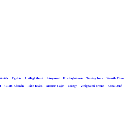
ömölk
Egyház
I. világháború
bányászat
II. világháború
Tarrósy Imre
Németh Tibor
f
Guoth Kálmán
Dóka Klára
Ambrus Lajos
Csönge
Virághalmi Ferenc
Koltai Jenő