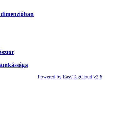
i dimenzióban
ásztor
 munkássága
Powered by EasyTagCloud v2.6