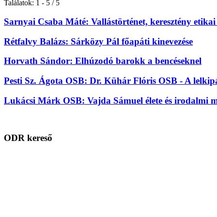
Találatok: 1 - 5 / 5
Sarnyai Csaba Máté: Vallástörténet, keresztény etika
Rétfalvy Balázs: Sárközy Pál főapáti kinevezése
Horvath Sándor: Elhúzodó barokk a bencéseknel
Pesti Sz. Ágota OSB: Dr. Kühár Flóris OSB - A lelkip
Lukácsi Márk OSB: Vajda Sámuel élete és irodalmi
ODR kereső