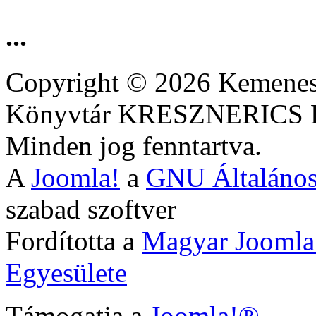
...
Copyright © 2026 Kemenesa
Könyvtár KRESZNERIC
Minden jog fenntartva.
A
Joomla!
a
GNU Általános
szabad szoftver
Fordította a
Magyar Joomla
Egyesülete
Támogatja a
Joomla!®