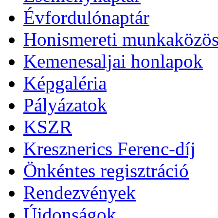
Évfordulónaptár
Honismereti munkaközös
Kemenesaljai honlapok
Képgaléria
Pályázatok
KSZR
Kresznerics Ferenc-díj
Önkéntes regisztráció
Rendezvények
Újdonságok