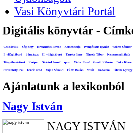
Vasi Könyvtári Portál
Digitális könyvtár - Címk
Celldömölk
Ság hegy
Kresznerics Ferenc
Kemenesalja
evangélikus egyház
Weöres Sándor
I. világháború
bányászat
II. világháború
Tarrósy Imre
Németh Tibor
Kemenesmihályfa
Településtörténet
Keripar
Sükösd József
sport
Vidos József
Guoth Kálmán
Dóka Klára
Szerdahelyi Pál
bencés rend
Vajda Sámuel
Fűzfa Balázs
Vasút
Irodalom
Tilcsik György
Ajánlatunk a lexikonból
Nagy István
NAGY ISTVÁN