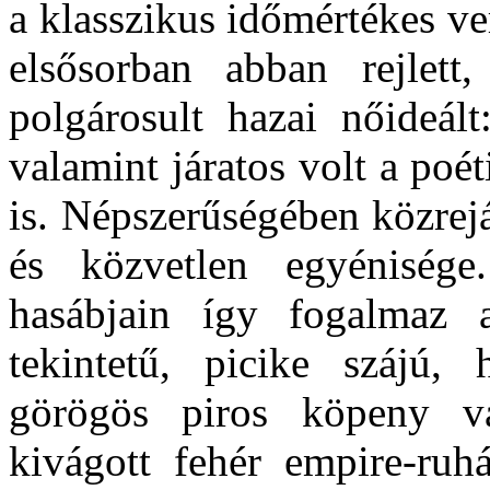
a klasszikus időmértékes ver
elsősorban abban rejlett,
polgárosult hazai nőideált
valamint járatos volt a poé
is. Népszerűségében közrejá
és közvetlen egyéniség
hasábjain így fogalmaz a
tekintetű, picike szájú,
görögös piros köpeny v
kivágott fehér empire-ruh