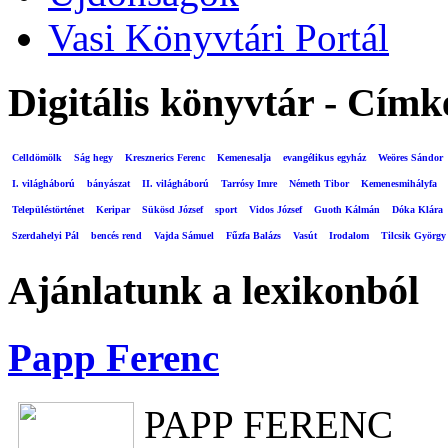
Vasi Könyvtári Portál
Digitális könyvtár - Címk
Celldömölk
Ság hegy
Kresznerics Ferenc
Kemenesalja
evangélikus egyház
Weöres Sándor
I. világháború
bányászat
II. világháború
Tarrósy Imre
Németh Tibor
Kemenesmihályfa
Településtörténet
Keripar
Sükösd József
sport
Vidos József
Guoth Kálmán
Dóka Klára
Szerdahelyi Pál
bencés rend
Vajda Sámuel
Fűzfa Balázs
Vasút
Irodalom
Tilcsik György
Ajánlatunk a lexikonból
Papp Ferenc
PAPP FERENC