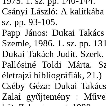
1975. 1. sz. pp. 140-144.
Csányi László: A kalitkába 
sz. pp. 93-105.
Papp János: Dukai Takács J
Szemle, 1986. 1. sz. pp. 13
Dukai Takách Judit. Szerk. 
Pallósiné Toldi Márta. S
életrajzi bibliográfiák, 21.)
Cséby Géza: Dukai Takács J
Zalai gyűjtemény : Művel