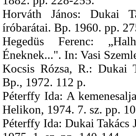
1882. pp. 228-255.
Horváth János: Dukai Ta
íróbarátai. Bp. 1960. pp. 2
Hegedüs Ferenc: „Halh
Éneknek...". In: Vasi Szemle
Kocsis Rózsa, R.: Dukai Ta
Bp., 1972. 112 p.
Péterffy Ida: A kemenesalj
Helikon, 1974. 7. sz. pp. 1
Péterffy Ida: Dukai Takács 