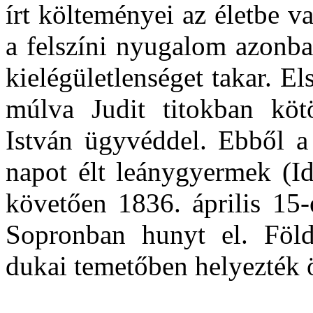
írt költeményei az életbe 
a felszíni nyugalom azonba
kielégületlenséget takar. E
múlva Judit titokban köt
István ügyvéddel. Ebből a
napot élt leánygyermek (Ida
követően 1836. április 15-
Sopronban hunyt el. Föld
dukai temetőben helyezték