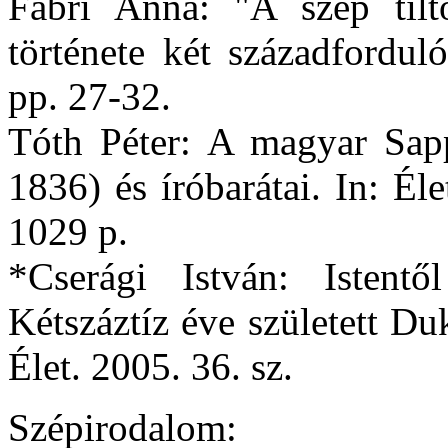
Fábri Anna: "A szép tilt
története két századfordul
pp. 27-32.
Tóth Péter: A magyar Sap
1836) és íróbarátai. In: Él
1029 p.
*Cserági István: Istentő
Kétszáztíz éve született Du
Élet. 2005. 36. sz.
Szépirodalom: