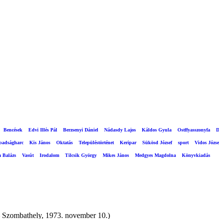
Bencések
Edvi Illés Pál
Berzsenyi Dániel
Nádasdy Lajos
Káldos Gyula
Ostffyasszonyfa
D
abadságharc
Kis János
Oktatás
Településtörténet
Keripar
Sükösd József
sport
Vidos Józse
a Balázs
Vasút
Irodalom
Tilcsik György
Mikes János
Medgyes Magdolna
Könyvkiadás
– Szombathely, 1973. november 10.)