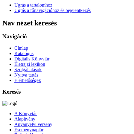
Ugrás a tartalomhoz
Ugrás a főnavigációhoz és bejelentkezés
Nav nézet keresés
Navigáció
Címlap
Katalógus
Digitális Könyvtár
Életrajzi lexikon
Szolgáltatások
Nyitva tartás
Elérhetőségek
Keresés
A Könyvtár
Alapítvány
Anyanyelvi verseny
Eseménynaptár