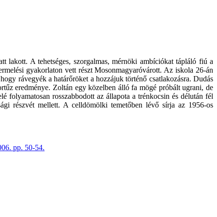
t lakott. A tehetséges, szorgalmas, mérnöki ambíciókat tápláló fiú a
rmelési gyakorlaton vett részt Mosonmagyaróvárott. Az iskola 26-án
, hogy rávegyék a határőröket a hozzájuk történő csatlakozásra. Dudás
sortűz eredménye. Zoltán egy közelben álló fa mögé próbált ugrani, de
lé folyamatosan rosszabbodott az állapota a trénkocsin és délután fél
ági részvét mellett. A celldömölki temetőben lévő sírja az 1956-os
06. pp. 50-54.