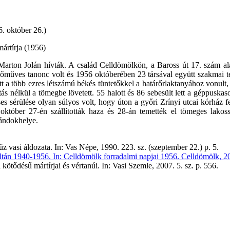
. október 26.)
mártírja (1956)
arton Jolán hívták. A család Celldömölkön, a Baross út 17. szám alat
űves tanonc volt és 1956 októberében 23 társával együtt szakmai te
őtt a több ezres létszámú békés tüntetőkkel a határőrlaktanyához vonult
tás nélkül a tömegbe lövetett. 55 halott és 86 sebesült lett a géppuska
es sérülése olyan súlyos volt, hogy úton a győri Zrínyi utcai kórház fe
 október 27-én szállították haza és 28-án temették el tömeges lakoss
ándokhelye.
 vasi áldozata. In: Vas Népe, 1990. 223. sz. (szeptember 22.) p. 5.
án 1940-1956. In: Celldömölk forradalmi napjai 1956. Celldömölk, 20
ötődésű mártírjai és vértanúi. In: Vasi Szemle, 2007. 5. sz. p. 556.