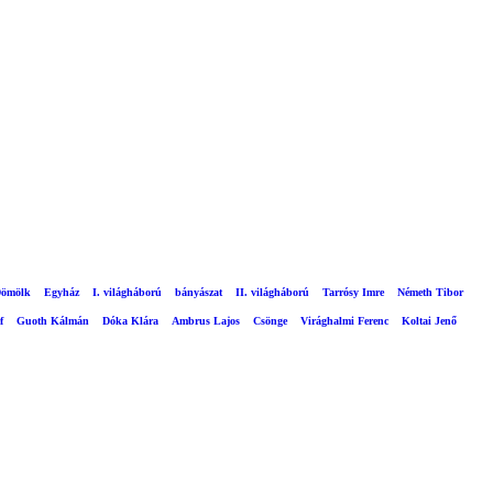
ömölk
Egyház
I. világháború
bányászat
II. világháború
Tarrósy Imre
Németh Tibor
f
Guoth Kálmán
Dóka Klára
Ambrus Lajos
Csönge
Virághalmi Ferenc
Koltai Jenő