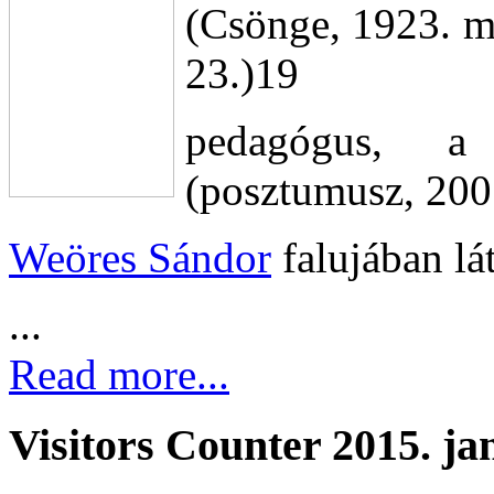
(Csönge, 1923. má
23.)19
pedagógus, a
(posztumusz, 200
Weöres Sándor
falujában lá
...
Read more...
Visitors Counter 2015. ja