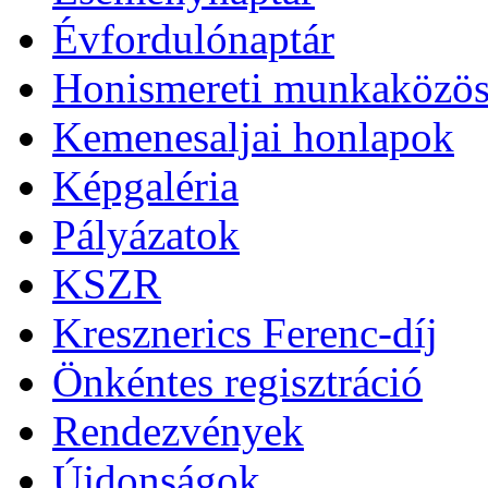
Évfordulónaptár
Honismereti munkaközös
Kemenesaljai honlapok
Képgaléria
Pályázatok
KSZR
Kresznerics Ferenc-díj
Önkéntes regisztráció
Rendezvények
Újdonságok