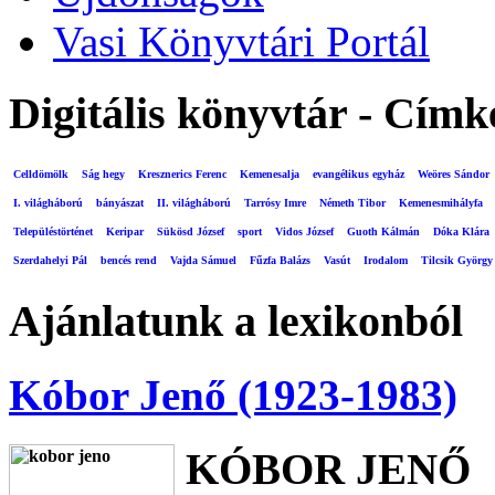
Vasi Könyvtári Portál
Digitális könyvtár - Címk
Celldömölk
Ság hegy
Kresznerics Ferenc
Kemenesalja
evangélikus egyház
Weöres Sándor
I. világháború
bányászat
II. világháború
Tarrósy Imre
Németh Tibor
Kemenesmihályfa
Településtörténet
Keripar
Sükösd József
sport
Vidos József
Guoth Kálmán
Dóka Klára
Szerdahelyi Pál
bencés rend
Vajda Sámuel
Fűzfa Balázs
Vasút
Irodalom
Tilcsik György
Ajánlatunk a lexikonból
Kóbor Jenő (1923-1983)
KÓBOR JENŐ