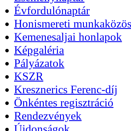
Évfordulónaptár
Honismereti munkaközös
Kemenesaljai honlapok
Képgaléria
Pályázatok
KSZR
Kresznerics Ferenc-díj
Önkéntes regisztráció
Rendezvények
Újdonságok