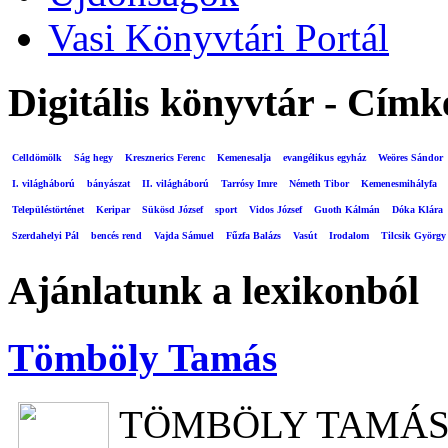
Vasi Könyvtári Portál
Digitális könyvtár - Címk
Celldömölk
Ság hegy
Kresznerics Ferenc
Kemenesalja
evangélikus egyház
Weöres Sándor
I. világháború
bányászat
II. világháború
Tarrósy Imre
Németh Tibor
Kemenesmihályfa
Településtörténet
Keripar
Sükösd József
sport
Vidos József
Guoth Kálmán
Dóka Klára
Szerdahelyi Pál
bencés rend
Vajda Sámuel
Fűzfa Balázs
Vasút
Irodalom
Tilcsik György
Ajánlatunk a lexikonból
Tömböly Tamás
TÖMBÖLY TAMÁ