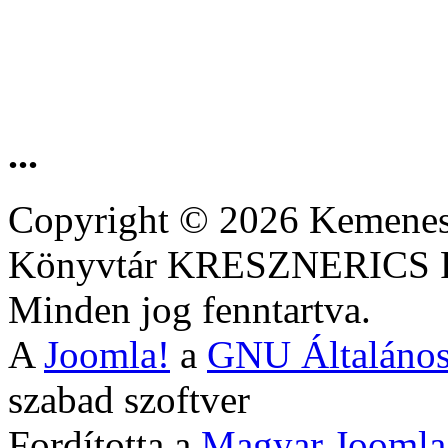
...
Copyright © 2026 Kemenesa
Könyvtár KRESZNERIC
Minden jog fenntartva.
A
Joomla!
a
GNU Általános
szabad szoftver
Fordította a
Magyar Joomla