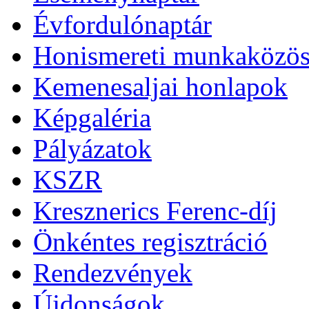
Évfordulónaptár
Honismereti munkaközös
Kemenesaljai honlapok
Képgaléria
Pályázatok
KSZR
Kresznerics Ferenc-díj
Önkéntes regisztráció
Rendezvények
Újdonságok