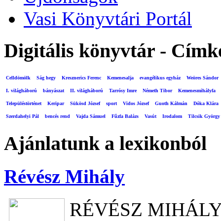
Vasi Könyvtári Portál
Digitális könyvtár - Címk
Celldömölk
Ság hegy
Kresznerics Ferenc
Kemenesalja
evangélikus egyház
Weöres Sándor
I. világháború
bányászat
II. világháború
Tarrósy Imre
Németh Tibor
Kemenesmihályfa
Településtörténet
Keripar
Sükösd József
sport
Vidos József
Guoth Kálmán
Dóka Klára
Szerdahelyi Pál
bencés rend
Vajda Sámuel
Fűzfa Balázs
Vasút
Irodalom
Tilcsik György
Ajánlatunk a lexikonból
Révész Mihály
RÉVÉSZ MIHÁL