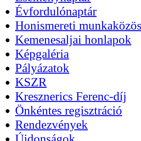
Évfordulónaptár
Honismereti munkaközös
Kemenesaljai honlapok
Képgaléria
Pályázatok
KSZR
Kresznerics Ferenc-díj
Önkéntes regisztráció
Rendezvények
Újdonságok