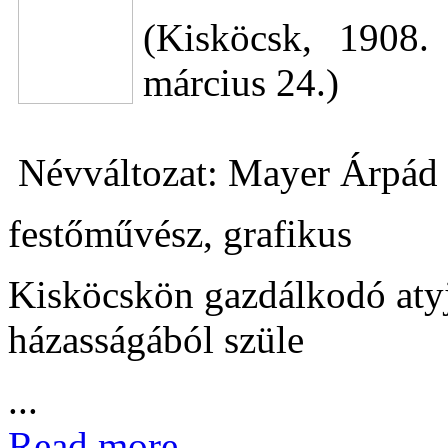
(Kisköcsk, 1908.
március 24.)
Névváltozat: Mayer Árpád 
festőművész, grafikus
Kisköcskön gazdálkodó atyj
házasságából szüle
...
Read more...