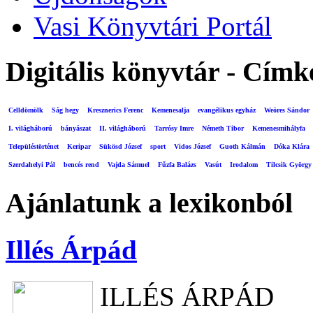
Vasi Könyvtári Portál
Digitális könyvtár - Címk
Celldömölk
Ság hegy
Kresznerics Ferenc
Kemenesalja
evangélikus egyház
Weöres Sándor
I. világháború
bányászat
II. világháború
Tarrósy Imre
Németh Tibor
Kemenesmihályfa
Településtörténet
Keripar
Sükösd József
sport
Vidos József
Guoth Kálmán
Dóka Klára
Szerdahelyi Pál
bencés rend
Vajda Sámuel
Fűzfa Balázs
Vasút
Irodalom
Tilcsik György
Ajánlatunk a lexikonból
Illés Árpád
ILLÉS ÁRPÁD