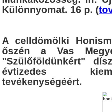
Különnyomat. 16 p. (
to
A celldömölki Honism
őszén a Vas Megyei
"Szülőföldünkért" dís
évtizedes kiem
tevékenységéért.