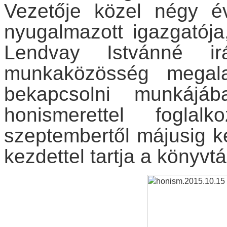
Vezetője közel négy é
nyugalmazott igazgatója
Lendvay Istvánné ir
munkaközösség megala
bekapcsolni munkájá
honismerettel foglalk
szeptembertől májusig ké
kezdettel tartja a könyvt