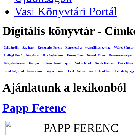
Vasi Könyvtári Portál
Digitális könyvtár - Címk
Celldömölk
Ság hegy
Kresznerics Ferenc
Kemenesalja
evangélikus egyház
Weöres Sándor
I. világháború
bányászat
II. világháború
Tarrósy Imre
Németh Tibor
Kemenesmihályfa
Településtörténet
Keripar
Sükösd József
sport
Vidos József
Guoth Kálmán
Dóka Klára
Szerdahelyi Pál
bencés rend
Vajda Sámuel
Fűzfa Balázs
Vasút
Irodalom
Tilcsik György
Ajánlatunk a lexikonból
Papp Ferenc
PAPP FERENC