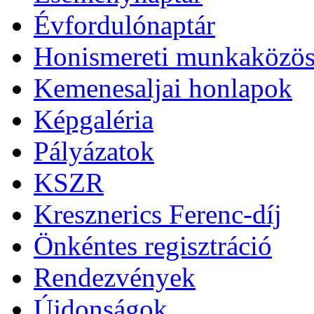
Évfordulónaptár
Honismereti munkaközös
Kemenesaljai honlapok
Képgaléria
Pályázatok
KSZR
Kresznerics Ferenc-díj
Önkéntes regisztráció
Rendezvények
Újdonságok