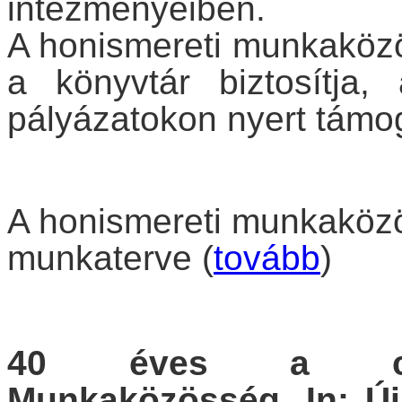
intézményeiben.
A honismereti munkaközö
a könyvtár biztosítja
pályázatokon nyert támo
A honismereti munkaközö
munkaterve (
tovább
)
40 éves a celld
Munkaközösség. In: Új