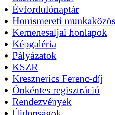
Évfordulónaptár
Honismereti munkaközös
Kemenesaljai honlapok
Képgaléria
Pályázatok
KSZR
Kresznerics Ferenc-díj
Önkéntes regisztráció
Rendezvények
Újdonságok