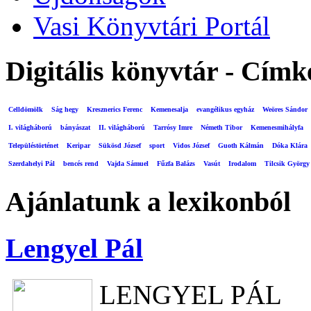
Vasi Könyvtári Portál
Digitális könyvtár - Címk
Celldömölk
Ság hegy
Kresznerics Ferenc
Kemenesalja
evangélikus egyház
Weöres Sándor
I. világháború
bányászat
II. világháború
Tarrósy Imre
Németh Tibor
Kemenesmihályfa
Településtörténet
Keripar
Sükösd József
sport
Vidos József
Guoth Kálmán
Dóka Klára
Szerdahelyi Pál
bencés rend
Vajda Sámuel
Fűzfa Balázs
Vasút
Irodalom
Tilcsik György
Ajánlatunk a lexikonból
Lengyel Pál
LENGYEL PÁL