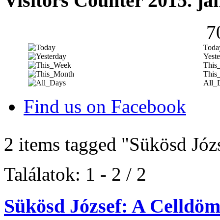
Visitors Counter 2015. ja
7
Toda
Yeste
This
This
All_
Find us on Facebook
2 items tagged
"Sükösd Józ
Találatok: 1 - 2 / 2
Sükösd József: A Celldöm