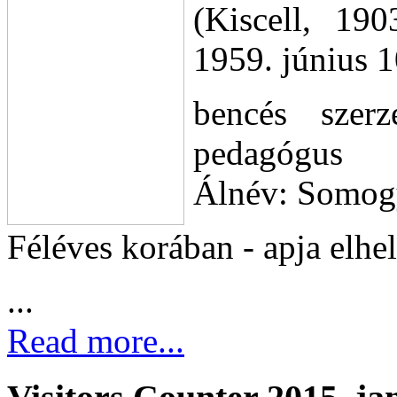
(Kiscell, 19
1959. június 1
bencés szerze
pedagógus
Álnév: Somog
Féléves korában - apja elhe
...
Read more...