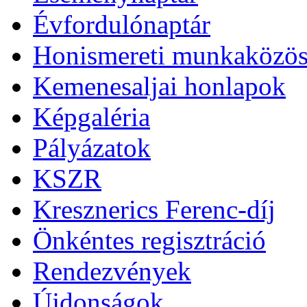
Évfordulónaptár
Honismereti munkaközös
Kemenesaljai honlapok
Képgaléria
Pályázatok
KSZR
Kresznerics Ferenc-díj
Önkéntes regisztráció
Rendezvények
Újdonságok