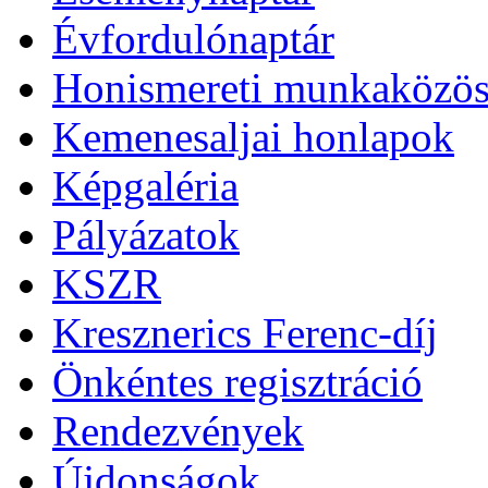
Évfordulónaptár
Honismereti munkaközös
Kemenesaljai honlapok
Képgaléria
Pályázatok
KSZR
Kresznerics Ferenc-díj
Önkéntes regisztráció
Rendezvények
Újdonságok