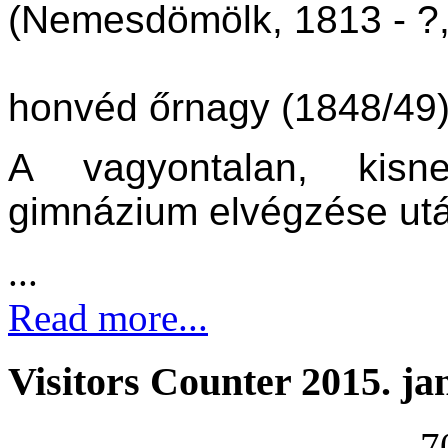
(Nemesdömölk, 1813 - ?,
honvéd őrnagy (1848/49
A vagyontalan, kisn
gimnázium elvégzése után
...
Read more...
Visitors Counter 2015. ja
7