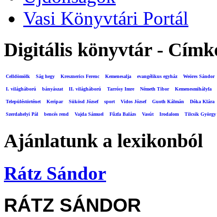
Vasi Könyvtári Portál
Digitális könyvtár - Címk
Celldömölk
Ság hegy
Kresznerics Ferenc
Kemenesalja
evangélikus egyház
Weöres Sándor
I. világháború
bányászat
II. világháború
Tarrósy Imre
Németh Tibor
Kemenesmihályfa
Településtörténet
Keripar
Sükösd József
sport
Vidos József
Guoth Kálmán
Dóka Klára
Szerdahelyi Pál
bencés rend
Vajda Sámuel
Fűzfa Balázs
Vasút
Irodalom
Tilcsik György
Ajánlatunk a lexikonból
Rátz Sándor
RÁTZ SÁNDOR