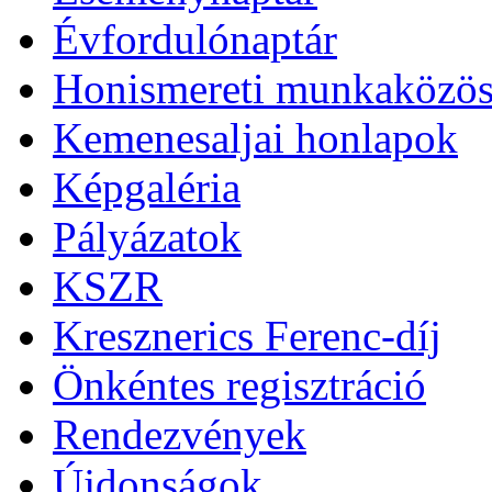
Évfordulónaptár
Honismereti munkaközös
Kemenesaljai honlapok
Képgaléria
Pályázatok
KSZR
Kresznerics Ferenc-díj
Önkéntes regisztráció
Rendezvények
Újdonságok