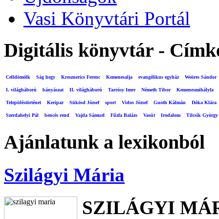
Vasi Könyvtári Portál
Digitális könyvtár - Címk
Celldömölk
Ság hegy
Kresznerics Ferenc
Kemenesalja
evangélikus egyház
Weöres Sándor
I. világháború
bányászat
II. világháború
Tarrósy Imre
Németh Tibor
Kemenesmihályfa
Településtörténet
Keripar
Sükösd József
sport
Vidos József
Guoth Kálmán
Dóka Klára
Szerdahelyi Pál
bencés rend
Vajda Sámuel
Fűzfa Balázs
Vasút
Irodalom
Tilcsik György
Ajánlatunk a lexikonból
Szilágyi Mária
SZILÁGYI MÁ