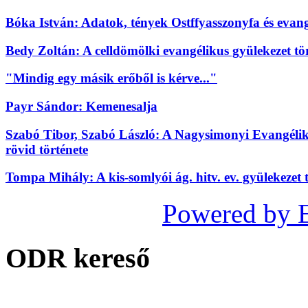
Bóka István: Adatok, tények Ostffyasszonyfa és evan
Bedy Zoltán: A celldömölki evangélikus gyülekezet tö
"Mindig egy másik erőből is kérve..."
Payr Sándor: Kemenesalja
Szabó Tibor, Szabó László: A Nagysimonyi Evangélikus
rövid története
Tompa Mihály: A kis-somlyói ág. hitv. ev. gyülekezet t
Powered by 
ODR kereső