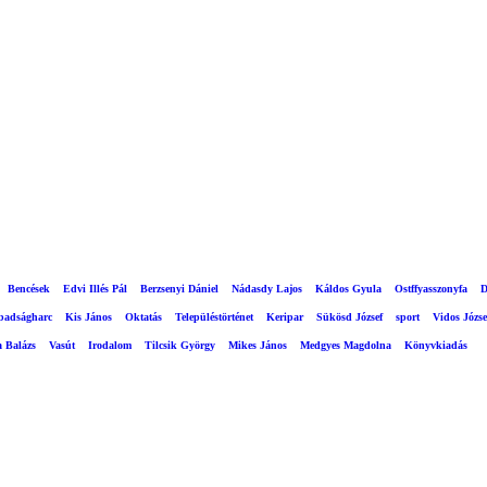
Bencések
Edvi Illés Pál
Berzsenyi Dániel
Nádasdy Lajos
Káldos Gyula
Ostffyasszonyfa
D
abadságharc
Kis János
Oktatás
Településtörténet
Keripar
Sükösd József
sport
Vidos Józse
a Balázs
Vasút
Irodalom
Tilcsik György
Mikes János
Medgyes Magdolna
Könyvkiadás