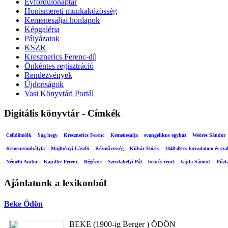
Évfordulónaptár
Honismereti munkaközösség
Kemenesaljai honlapok
Képgaléria
Pályázatok
KSZR
Kresznerics Ferenc-díj
Önkéntes regisztráció
Rendezvények
Újdonságok
Vasi Könyvtári Portál
Digitális könyvtár - Címkék
Celldömölk
Ság hegy
Kresznerics Ferenc
Kemenesalja
evangélikus egyház
Weöres Sándor
Kemenesmihályfa
Majthényi László
Kézművesség
Kühár Flóris
1848-49-es forradalom és sz
Németh Andor
Kapiller Ferenc
Régészet
Szerdahelyi Pál
bencés rend
Vajda Sámuel
Fűzf
Ajánlatunk a lexikonból
Beke Ödön
BEKE (1900-ig Berger ) ÖDÖN