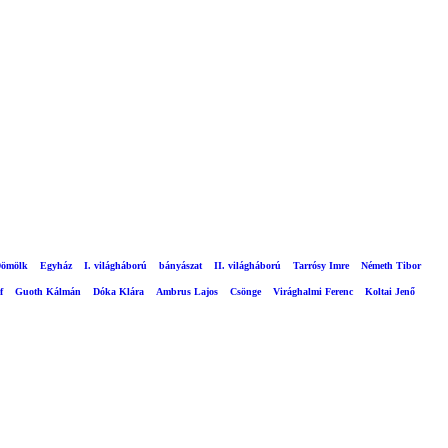
ömölk
Egyház
I. világháború
bányászat
II. világháború
Tarrósy Imre
Németh Tibor
f
Guoth Kálmán
Dóka Klára
Ambrus Lajos
Csönge
Virághalmi Ferenc
Koltai Jenő