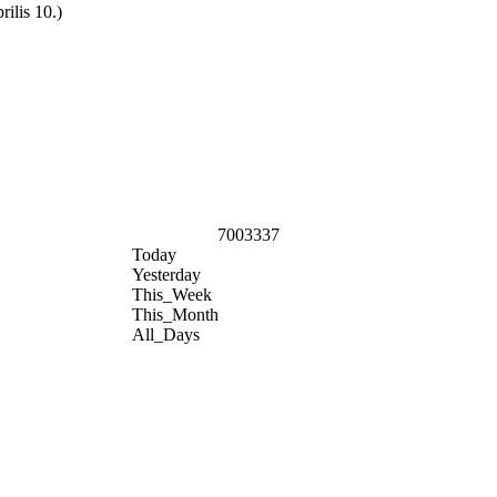
ilis 10.)
7003337
Today
Yesterday
This_Week
This_Month
All_Days