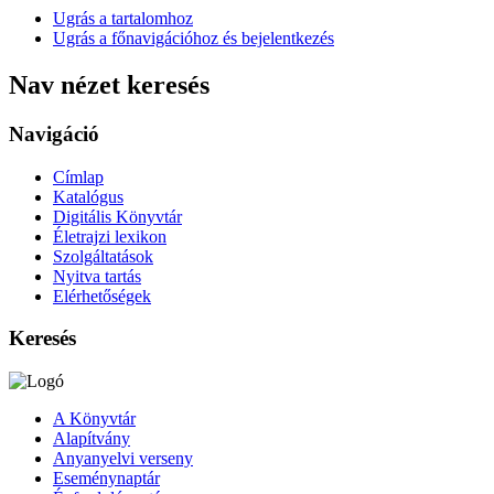
Ugrás a tartalomhoz
Ugrás a főnavigációhoz és bejelentkezés
Nav nézet keresés
Navigáció
Címlap
Katalógus
Digitális Könyvtár
Életrajzi lexikon
Szolgáltatások
Nyitva tartás
Elérhetőségek
Keresés
A Könyvtár
Alapítvány
Anyanyelvi verseny
Eseménynaptár