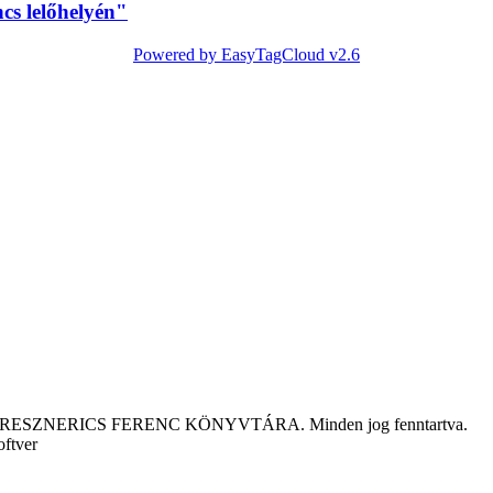
cs lelőhelyén"
Powered by EasyTagCloud v2.6
tár KRESZNERICS FERENC KÖNYVTÁRA. Minden jog fenntartva.
oftver